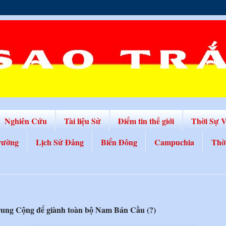
Nghiên Cứu
Tài liệu Sử
Điểm tin thế giới
Thời Sự 
rường
Lịch Sử Đảng
Biển Đông
Campuchia
Thờ
rung Cộng để giành toàn bộ Nam Bán Cầu (?)