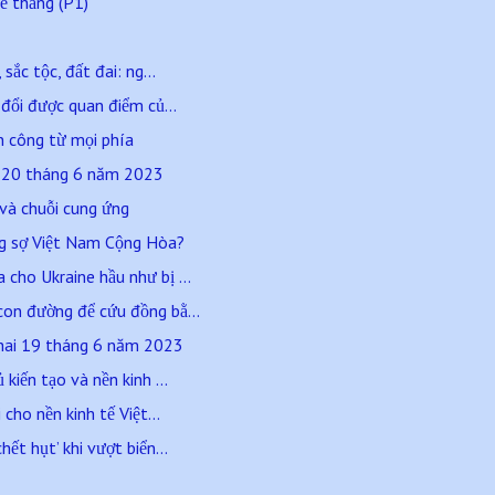
ể thắng (P1)
sắc tộc, đất đai: ng...
 đổi được quan điểm củ...
n công từ mọi phía
a 20 tháng 6 năm 2023
 và chuỗi cung ứng
ng sợ Việt Nam Cộng Hòa?
cho Ukraine hầu như bị ...
con đường để cứu đồng bằ...
hai 19 tháng 6 năm 2023
kiến tạo và nền kinh ...
 cho nền kinh tế Việt...
ết hụt’ khi vượt biển...