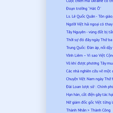
Cuộc chiến mà Ukraine có th
Đoạn trường “Hát Ô”
Ls. Lê Quốc Quân - Tôn giáo, 
Người Việt hải ngoại có thay
Tây Nguyên - vùng đất bị tấ
Thời sự đó đây ngày Thứ b
Trung Quốc: Đàn áp, nổi dậy
Vĩnh Liêm – Vì sao Việt Cộ
Vũ khí được phương Tây mua 
Các nhà nghiên cứu vẽ một 
Chuyện Việt Nam ngày Thứ 
Đài Loan lược sử : Chính phủ 
Hạn hán, cắt điện gây tác hại
Nữ giám đốc gốc Việt từng ‘ch
Thành Nhân > Thành Công