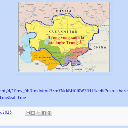
ent/d/1Fmv_
9bDlmJvimtRzm7MrkBHCI0W7fHJ3/
edit?usp=shari
true&sd=true
6, 2023