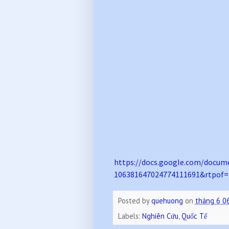
https://docs.google.com/
docum
106381647024774111691&rtpof=
Posted by
quehuong
on
tháng 6 0
Labels:
Nghiên Cứu
,
Quốc Tế