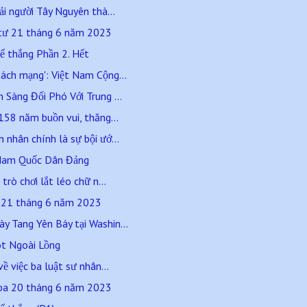
ải người Tây Nguyên thà...
 tư 21 tháng 6 năm 2023
ể thắng Phần 2. Hết
ách mạng': Việt Nam Cộng...
Sàng Đối Phó Với Trung ...
158 năm buồn vui, thăng...
nhân chính là sự bội ướ...
t Nam Quốc Dân Đảng
trò chơi lắt léo chữ n...
ư 21 tháng 6 năm 2023
 Tang Yên Báy tại Washin...
t Ngoài Lồng
ề việc ba luật sư nhân...
 ba 20 tháng 6 năm 2023