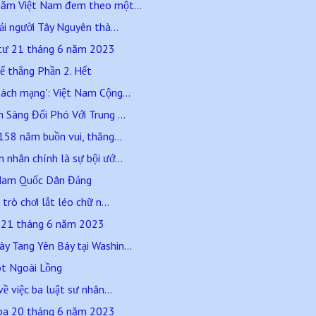
hăm Việt Nam đem theo một...
ải người Tây Nguyên thà...
 tư 21 tháng 6 năm 2023
ể thắng Phần 2. Hết
ách mạng': Việt Nam Cộng...
Sàng Đối Phó Với Trung ...
158 năm buồn vui, thăng...
nhân chính là sự bội ướ...
t Nam Quốc Dân Đảng
trò chơi lắt léo chữ n...
ư 21 tháng 6 năm 2023
 Tang Yên Báy tại Washin...
t Ngoài Lồng
ề việc ba luật sư nhân...
 ba 20 tháng 6 năm 2023