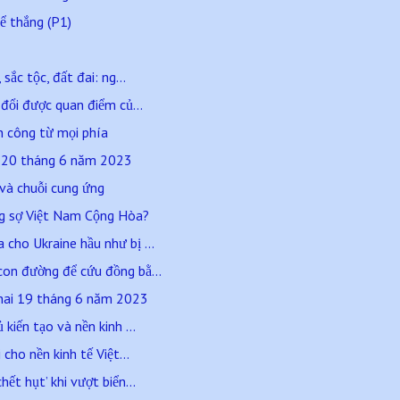
ể thắng (P1)
sắc tộc, đất đai: ng...
 đổi được quan điểm củ...
n công từ mọi phía
a 20 tháng 6 năm 2023
 và chuỗi cung ứng
ng sợ Việt Nam Cộng Hòa?
cho Ukraine hầu như bị ...
con đường để cứu đồng bằ...
hai 19 tháng 6 năm 2023
kiến tạo và nền kinh ...
 cho nền kinh tế Việt...
ết hụt’ khi vượt biển...