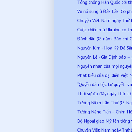
Tổng thống Hàn Quốc tới t
Vụ nổ súng ở Đắk Lắk: Có ph
Chuyện Việt Nam ngày Thứ
Cuộc chiến mà Ukraine có th
Đánh dấu 98 năm 'Báo chí C
Nguyễn Kim - Hoa Kỳ Đã Sẵn 
Nguyễn Lê - Gia Định báo – 
Nguyên nhân của mọi nguyên 
Phát biểu của đại diện Việ
“Quyền dân tộc tự quyết” và 
Thời sự đó đây ngày Thứ t
Tưởng Niệm Lần Thứ 93 Ngày
Tưởng Năng Tiến – Chim Hó
Bộ Ngoại giao Mỹ lên tiếng v
Chuyện Việt Nam ngày Thứ