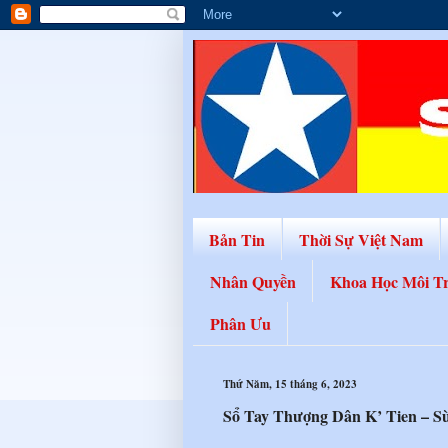
Bản Tin
Thời Sự Việt Nam
Nhân Quyền
Khoa Học Môi T
Phân Ưu
Thứ Năm, 15 tháng 6, 2023
Sổ Tay Thượng Dân K’ Tien – S