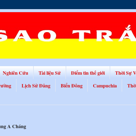
Nghiên Cứu
Tài liệu Sử
Điểm tin thế giới
Thời Sự 
rường
Lịch Sử Đảng
Biển Đông
Campuchia
Thờ
ùng A Cháng