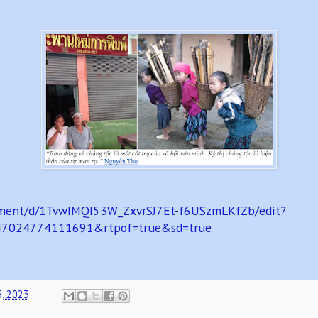
cument/d/1TvwIMQI53W_ZxvrSJ7Et-f6USzmLKfZb/edit?
47024774111691&rtpof=true&sd=true
5, 2023