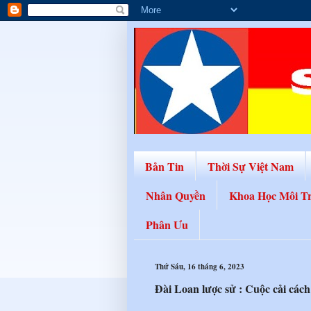
Bản Tin
Thời Sự Việt Nam
Nhân Quyền
Khoa Học Môi T
Phân Ưu
Thứ Sáu, 16 tháng 6, 2023
Đài Loan lược sử : Cuộc cải các