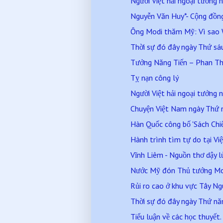
Người Việt hải ngoại tưởng n
Nguyễn Văn Huy*- Cộng đồng
Ông Modi thăm Mỹ: Vì sao W
Thời sự đó đây ngày Thứ s
Tưởng Năng Tiến – Phan T
Tỵ nạn công lý
Người Việt hải ngoại tưởng n
Chuyện Việt Nam ngày Thứ
Hàn Quốc công bố 'Sách Chiế
Hành trình tìm tự do tại V
Vĩnh Liêm - Nguồn thơ dậy l
Nước Mỹ đón Thủ tướng M
Rủi ro cao ở khu vực Tây N
Thời sự đó đây ngày Thứ n
Tiểu luận về các học thuyết