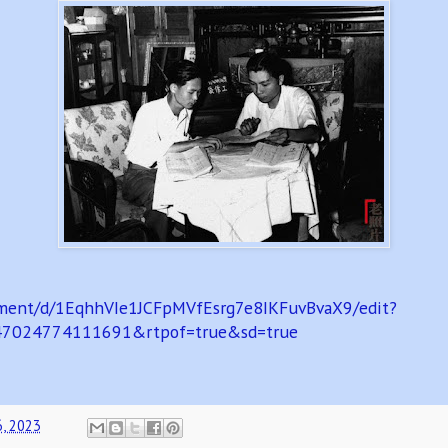
cument/d/1EqhhVIe1JCFpMVfEsrg7e8IKFuvBvaX9/edit?
47024774111691&rtpof=true&sd=true
6, 2023