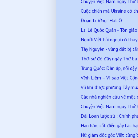
Chuyện Việt Nam ngày Thứ
Cuộc chiến mà Ukraine có th
Đoạn trường “Hát Ô”
Ls. Lê Quốc Quân - Tôn giáo, 
Người Việt hải ngoại có thay
Tây Nguyên - vùng đất bị tấ
Thời sự đó đây ngày Thứ b
Trung Quốc: Đàn áp, nổi dậy
Vĩnh Liêm – Vì sao Việt Cộ
Vũ khí được phương Tây mua 
Các nhà nghiên cứu vẽ một 
Chuyện Việt Nam ngày Thứ 
Đài Loan lược sử : Chính phủ 
Hạn hán, cắt điện gây tác hại
Nữ giám đốc gốc Việt từng ‘ch