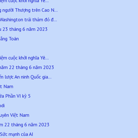
iệm cuộc khởi nghĩa Yê...
 người Thượng trên Cao N...
ashington trải thảm đỏ đ...
áu 23 tháng 6 năm 2023
hắng Toán
iệm cuộc khởi nghĩa Yê...
 năm 22 tháng 6 năm 2023
n lược An ninh Quốc gia...
iệt Nam
ửa Phần VI kỳ 5
odi
guyên Việt Nam
ăm 22 tháng 6 năm 2023
. Sức mạnh của AI