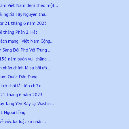
hăm Việt Nam đem theo một...
ải người Tây Nguyên thà...
 tư 21 tháng 6 năm 2023
ể thắng Phần 2. Hết
ách mạng': Việt Nam Cộng...
Sàng Đối Phó Với Trung ...
158 năm buồn vui, thăng...
nhân chính là sự bội ướ...
t Nam Quốc Dân Đảng
trò chơi lắt léo chữ n...
ư 21 tháng 6 năm 2023
 Tang Yên Báy tại Washin...
t Ngoài Lồng
ề việc ba luật sư nhân...