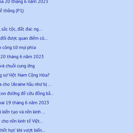
 ba 20 tháng 6 năm 2023
ể thắng (P1)
sắc tộc, đất đai: ng...
 đổi được quan điểm củ...
n công từ mọi phía
a 20 tháng 6 năm 2023
 và chuỗi cung ứng
ng sợ Việt Nam Cộng Hòa?
cho Ukraine hầu như bị ...
con đường để cứu đồng bằ...
hai 19 tháng 6 năm 2023
kiến tạo và nền kinh ...
 cho nền kinh tế Việt...
ết hụt’ khi vượt biển...