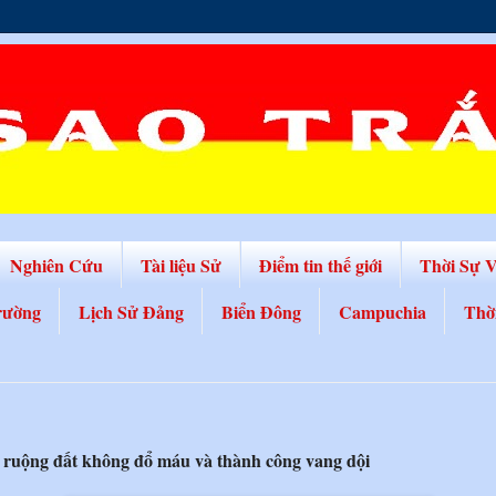
Nghiên Cứu
Tài liệu Sử
Điểm tin thế giới
Thời Sự 
rường
Lịch Sử Đảng
Biển Đông
Campuchia
Thờ
h ruộng đất không đổ máu và thành công vang dội