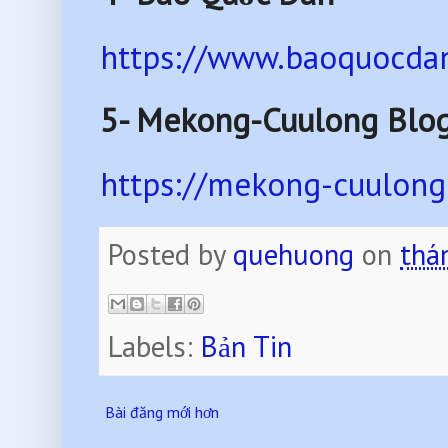
https://www.baoquocdan
5- Mekong-Cuulong Blo
https://mekong-cuulong
Posted by
quehuong
on
thá
Labels:
Bản Tin
Bài đăng mới hơn