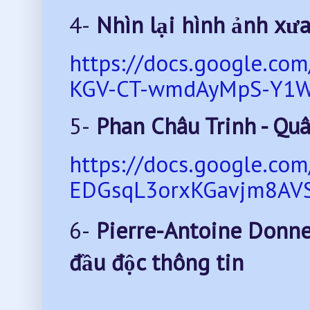
4-
Nhìn lại hình ảnh xưa
https://docs.google.c
KGV-CT-wmdAyMpS-Y1WR
5-
Phan Châu Trinh - Quâ
https://docs.google.c
EDGsqL3orxKGavjm8AVS_
6-
Pierre-Antoine Donnet
đầu độc thông tin