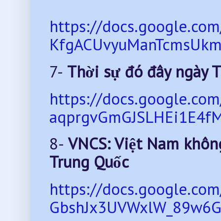
https://docs.google.c
KfgACUvyuManTcmsUkmt
7-
Thời sự đó đây ngày 
https://docs.google.c
aqprgvGmGJSLHEi1E4fM
8-
VNCS: Việt Nam không
Trung Quốc
https://docs.google.c
GbshJx3UVWxlW_89w6G0