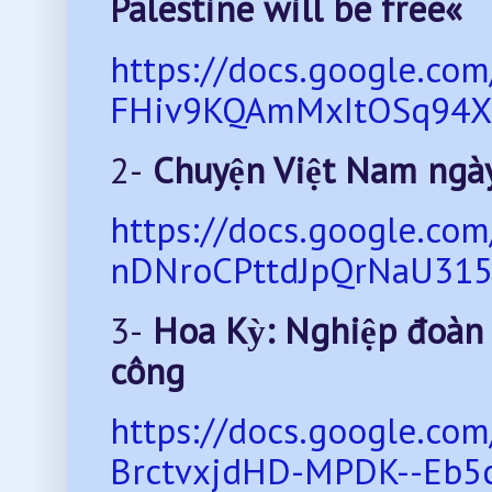
Palestine will be free«
https://docs.google.c
FHiv9KQAmMxItOSq94XQ
2-
Chuyện Việt Nam ngà
https://docs.google.c
nDNroCPttdJpQrNaU315a
3-
Hoa Kỳ: Nghiệp đoàn 
công
https://docs.google.
BrctvxjdHD-MPDK--Eb5c