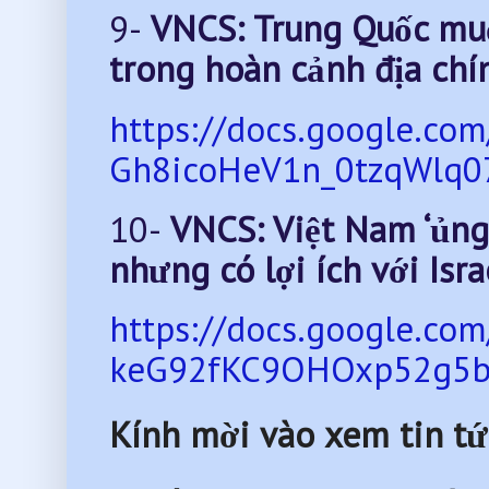
9-
VNCS: Trung Quốc muốn
trong hoàn cảnh địa chín
https://docs.google.c
Gh8icoHeV1n_0tzqWlq07
10-
VNCS: Việt Nam ‘ủng 
nhưng có lợi ích với Isra
https://docs.google.c
keG92fKC9OHOxp52g5bK
Kính mời vào xem tin tứ