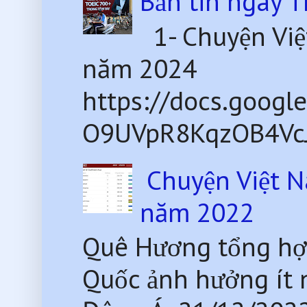
Bản tin ngày 
1- Chuyện Việ
năm 2024
https://docs.goog
O9UVpR8KqzOB4VcJ8
Chuyện Việt N
năm 2022
Quê Hương tổng hợ
Quốc ảnh hưởng ít 