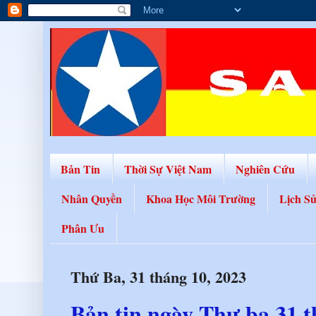
Bản Tin
Thời Sự Việt Nam
Nghiên Cứu
Nhân Quyền
Khoa Học Môi Trường
Lịch S
Phân Ưu
Thứ Ba, 31 tháng 10, 2023
Bản tin ngày Thư ba 31 