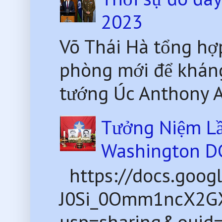
2023
Võ Thái Hà tổng hợ
phòng mới để kháng
tướng Úc Anthony Al
Tưởng Niệm Lầ
Washington D
https://docs.goog
J0Si_0Omm1ncX2G
usp=sharing&ouid