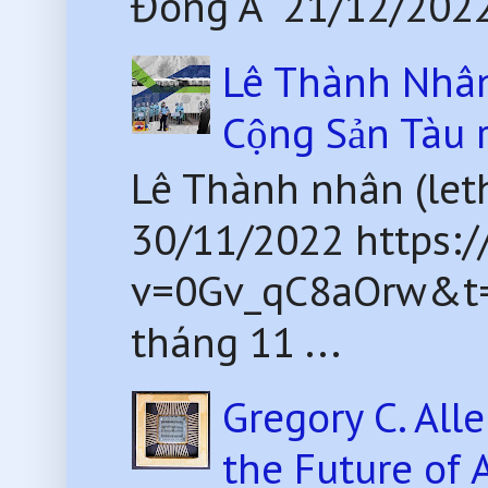
Đông Á 21/12/2022
Lê Thành Nhân 
Cộng Sản Tàu 
Lê Thành nhân (le
30/11/2022 https:
v=0Gv_qC8aOrw&t=2
tháng 11 ...
Gregory C. All
the Future of 