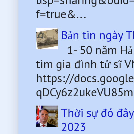
f=true&...
Bản tin ngày 
1- 50 năm Hải
tìm gia đình tử sĩ 
https://docs.goog
qDCy6z2ukeVU85mU
Thời sự đó đâ
2023