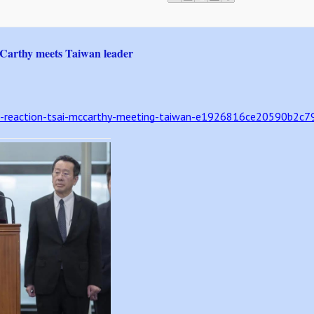
McCarthy meets Taiwan leader
ina-reaction-tsai-mccarthy-meeting-taiwan-e1926816ce20590b2c