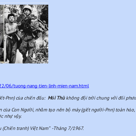
2/06/tuong-nang-tien-linh-mien-nam.html
iết-Pnn) của chiến đấu:  
Mối Thù 
không đội trời chung với đối phươ
 của Con Người, nhằm tạo nên bộ máy (giết người-Pnn) toàn hảo, 
ợc nhự vậy.
 (Chiến tranh) Việt Nam”  -Tháng 7/1967.