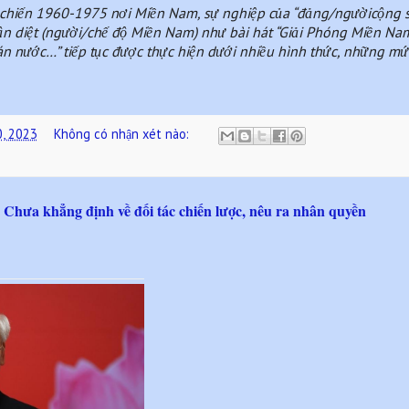
c chiến 1960-1975 nơi Miền Nam, sự nghiệp của “đảng/ngườicộng s
n diệt (người/chế độ Miền Nam) như bài hát “Giải Phóng Miền Nam 
bán nước…” tiếp tục được thực hiện dưới nhiều hình thức, những mứ
0, 2023
Không có nhận xét nào:
Chưa khẳng định về đối tác chiến lược, nêu ra nhân quyền