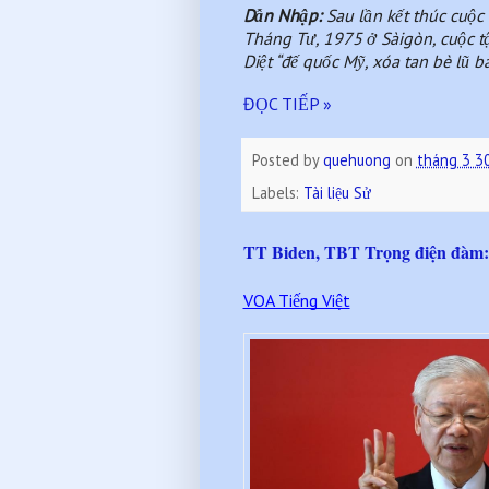
Dẫn Nhập:
Sau lần kết thúc cuộ
Tháng Tư, 1975 ở Sàigòn, cuộc tậ
Diệt “đế quốc Mỹ, xóa tan bè lũ 
ĐỌC TIẾP »
Posted by
quehuong
on
tháng 3 3
Labels:
Tài liệu Sử
TT Biden, TBT Trọng điện đàm: 
VOA Tiếng Việt