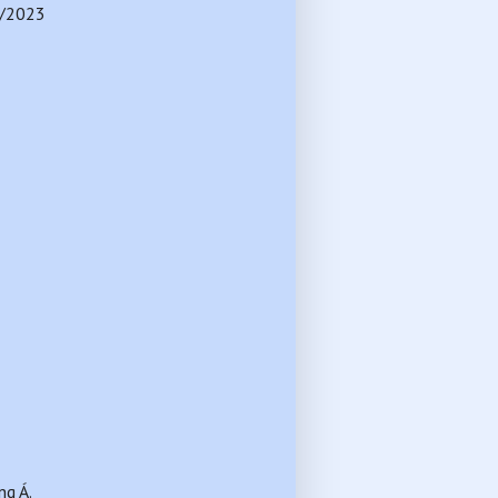
3/2023
ng Á.