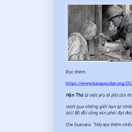
Đọc thêm:
https://www.baoquocdan.org/202
Hận Thù
 là một yếu tố (rất cần th
vượt qua những giới hạn tự nhiên
lực! Bộ đội cộng sản phải đạt đư
Che Guevara: 
“Hãy tạo thêm nhiều