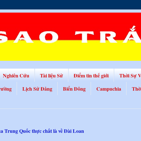
Nghiên Cứu
Tài liệu Sử
Điểm tin thế giới
Thời Sự 
rường
Lịch Sử Đảng
Biển Đông
Campuchia
Thờ
a Trung Quốc thực chất là về Đài Loan