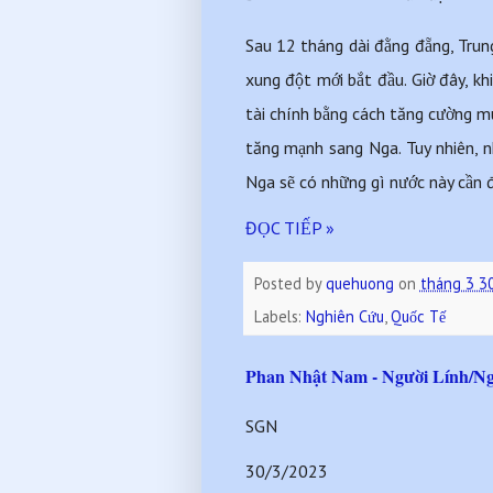
Sau 12 tháng dài đằng đẵng, Trun
xung đột mới bắt đầu. Giờ đây, k
tài chính bằng cách tăng cường mu
tăng mạnh sang Nga. Tuy nhiên, n
Nga sẽ có những gì nước này cần để
ĐỌC TIẾP »
Posted by
quehuong
on
tháng 3 3
Labels:
Nghiên Cứu
,
Quốc Tế
Phan Nhật Nam - Người Lính/Ng
SGN
30/3/2023