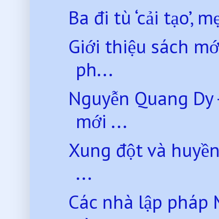
Ba đi tù ‘cải tạo’, m
Giới thiệu sách mớ
ph...
Nguyễn Quang Dy -
mới ...
Xung đột và huyền 
...
Các nhà lập pháp 