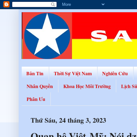
Bản Tin
Thời Sự Việt Nam
Nghiên Cứu
Nhân Quyền
Khoa Học Môi Trường
Lịch S
Phân Ưu
Thứ Sáu, 24 tháng 3, 2023
Quan hệ Việt-Mỹ: Nói dz