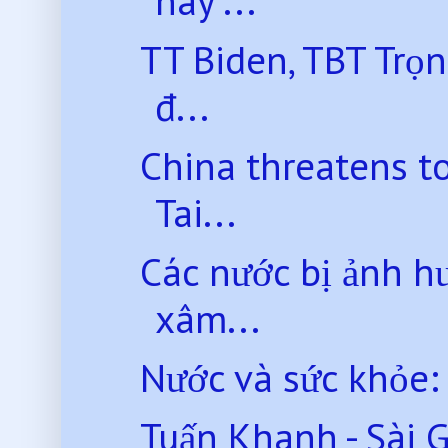
nay ...
TT Biden, TBT Trọ
đ...
China threatens to
Tai...
Các nước bị ảnh hư
xâm...
Nước và sức khỏe:
Tuấn Khanh - Sài 