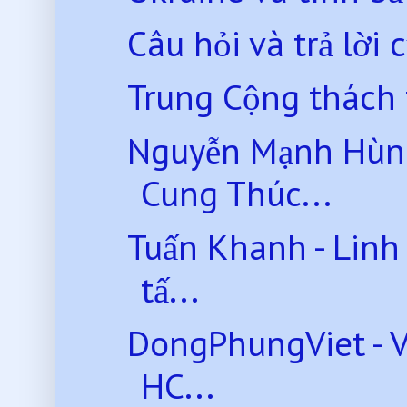
Câu hỏi và trả lời
Trung Cộng thách th
Nguyễn Mạnh Hùn
Cung Thúc...
Tuấn Khanh - Linh
tấ...
DongPhungViet - Vì
HC...