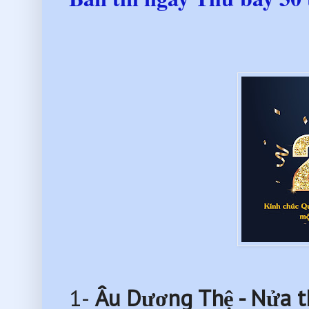
1-
Âu Dương Thệ - Nửa th