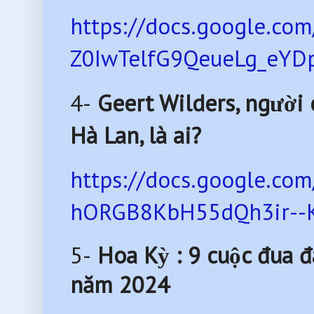
https://docs.google.
Z0IwTelfG9QeueLg_eYDp
4-
Geert Wilders, người 
Hà Lan, là ai?
https://docs.google.
hORGB8KbH55dQh3ir--Ke
5-
Hoa Kỳ : 9 cuộc đua 
năm 2024