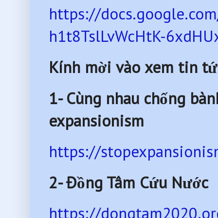
https://docs.google.c
h1t8TslLvWcHtK-6xdHUx
Kính mời vào xem tin tứ
1- Cùng nhau chống bàn
expansionism
https://stopexpansionis
2- Đồng Tâm Cứu Nước
https://dongtam2020.or