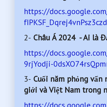
https://docs.google.co
fIPKSF_Dqrej4vnPsz3czd
2-
Châu Á 2024 - Ai là Đ
https://docs.google.
9rjYodji-0dsXO74rsQpm
3-
Cuối năm phỏng vấn nh
giới và Việt Nam trong
https://docs.google.co