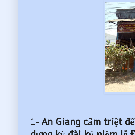
1-
An Giang cấm triệt để
dựng kỳ đài kỷ niệm lễ