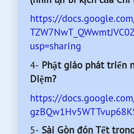
https://docs.google.c
TZW7NwT_QWwmtJVC0Zk
usp=sharing
4-
Phật giáo phát triển 
Diệm?
https://docs.google.c
gzBQw1Hv5WTTvup68KSJ
5-
Sài Gòn đón Tết trong