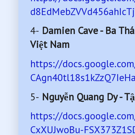
d8EdMebZVVd456ahIcTjX
4-
Damien Cave - Ba Thá
Việt Nam
https://docs.google.co
CAgn40tl18s1kZzQ7IeHaI
5-
Nguyễn Quang Dy - T
https://docs.google.c
CxXUJwoBu-FSX373Z1SD