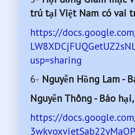
trú tại Việt Nam có vai t
https://docs.google.co
LW8XDCjFUQGetUZ2sNL
usp=sharing
6-
Nguyễn Hồng Lam - Ba
Nguyễn Thông - Báo hại,
https://docs.google.c
3wkvoxvietSab22yMaOP