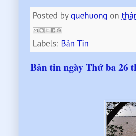
Posted by
quehuong
on
thá
Labels:
Bản Tin
Bản tin ngày Thứ ba 26 