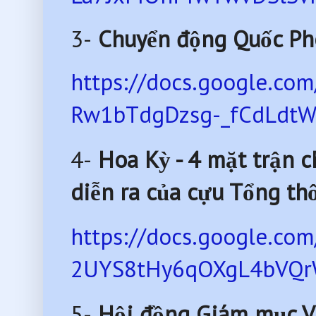
3-
Chuyển động Quốc Ph
https://docs.google.c
Rw1bTdgDzsg-_fCdLdtWc
4-
Hoa Kỳ - 4 mặt trận c
diễn ra của cựu Tổng t
https://docs.google.c
2UYS8tHy6qOXgL4bVQrW
5-
Hội đồng Giám mục VN