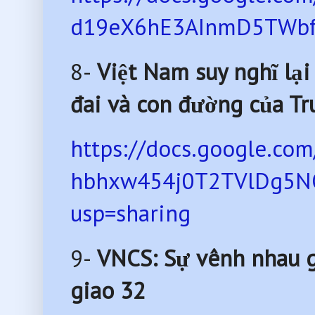
d19eX6hE3AInmD5TWbfS
8-
Việt Nam suy nghĩ lại
đai và con đường của Tr
https://docs.google.co
hbhxw454j0T2TVlDg5N
usp=sharing
9-
VNCS: Sự vênh nhau gi
giao 32