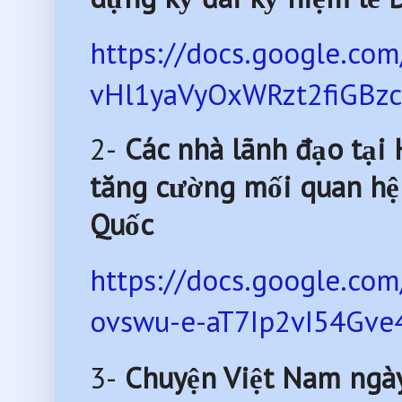
https://docs.google.
vHl1yaVyOxWRzt2fiGBzc
2-
Các nhà lãnh đạo tại
tăng cường mối quan hệ 
Quốc
https://docs.google.c
ovswu-e-aT7Ip2vI54Gve4
3-
Chuyện Việt Nam ngày