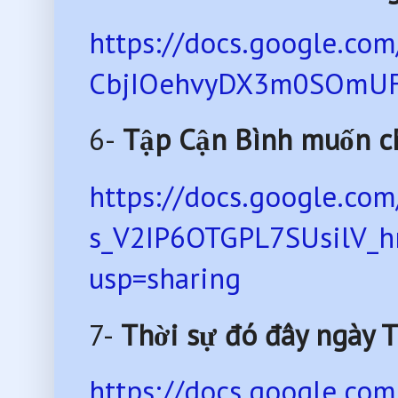
https://docs.google.c
CbjIOehvyDX3m0SOmUFZ
6-
Tập Cận Bình muốn ch
https://docs.google.co
s_V2IP6OTGPL7SUsilV_
usp=sharing
7-
Thời sự đó đây ngày 
https://docs.google.c