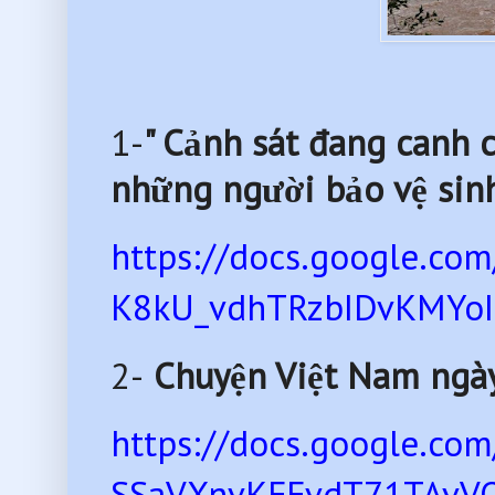
1-
" Cảnh sát đang canh 
những người bảo vệ sinh 
https://docs.google.c
K8kU_vdhTRzbIDvKMYoIU
2-
Chuyện Việt Nam ngà
https://docs.google.c
SSaVXnvKFFvdT71TAvVQ