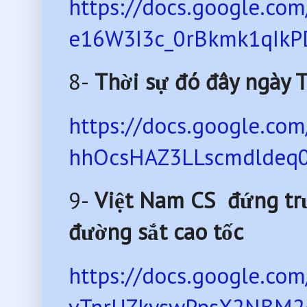
https://docs.google.
e16W3I3c_0rBkmk1qIkPD
8-
Thời sự đó đây ngày 
https://docs.google.c
hhOcsHAZ3LLscmdldeq0
9-
Việt Nam CS đứng trư
đường sắt cao tốc
https://docs.google.c