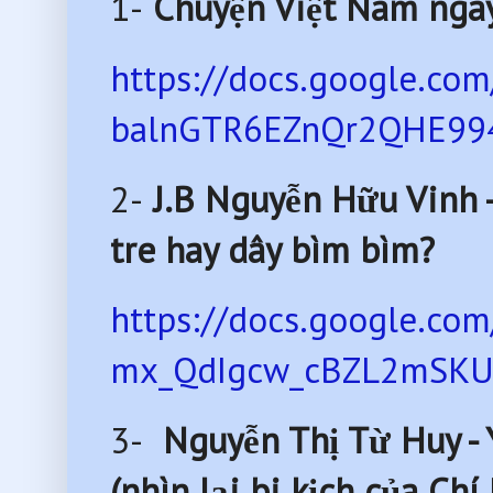
1-
Chuyện Việt Nam ngà
https://docs.google.co
balnGTR6EZnQr2QHE994
2-
J.B Nguyễn Hữu Vinh -
tre hay dây bìm bìm?
https://docs.google.c
mx_QdIgcw_cBZL2mSKUF
3-
Nguyễn Thị Từ Huy - 
(nhìn lại bi kịch của Chí