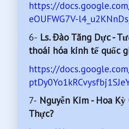
https://docs.google.c
eOUFWG7V-l4_u2KNnDsj
6-
Ls. Đào Tăng Dực - T
thoái hóa kinh tế quốc g
https://docs.google.c
ptDy0Yo1kRCvysfbj1SJeY
7-
Nguyễn Kim - Hoa Kỳ 
Thực?