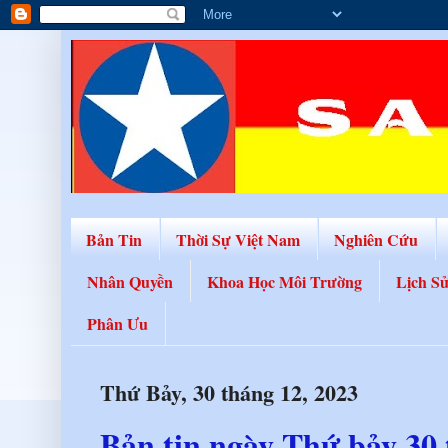
Bản Tin
Thời Sự Việt Nam
Nghiên Cứu
Nhân Quyền
Khoa Học Môi Trường
Lịch S
Phân Ưu
Thứ Bảy, 30 tháng 12, 2023
Bản tin ngày Thứ bảy 30