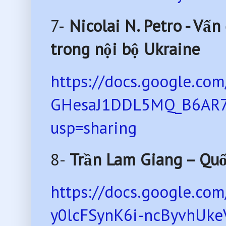
7-
Nicolai N. Petro - Vấn
trong nội bộ Ukraine
https://docs.google.co
GHesaJ1DDL5MQ_B6AR7
usp=sharing
8-
Trần Lam Giang – Quố
https://docs.google.c
y0lcFSynK6i-ncByvhUke