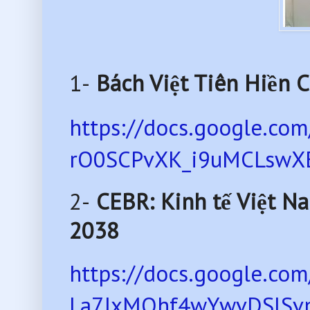
1-
Bách Việt Tiên Hiền C
https://docs.google.c
rO0SCPvXK_i9uMCLswXE
2-
CEBR: Kinh tế Việt Nam
2038
https://docs.google.c
La7JxMOhf4wYwvDSlSvm