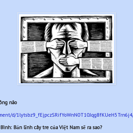
ông não
cument/d/1lytsbz9_fEjpczSRifYoWnN0T10Jqg8fKUeH5Trn6j4/
nh: Bản lĩnh cây tre của Việt Nam sẽ ra sao?