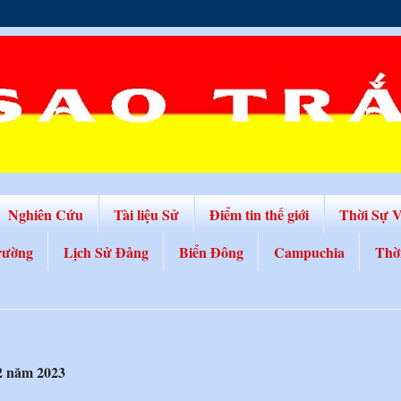
Nghiên Cứu
Tài liệu Sử
Điểm tin thế giới
Thời Sự 
rường
Lịch Sử Đảng
Biển Đông
Campuchia
Thờ
2 năm 2023