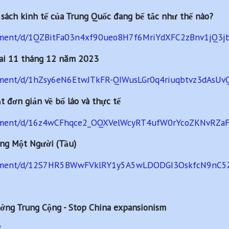
 sách kinh tế của Trung Quốc đang bế tắc như thế nào?
cument/d/1QZBitFa03n4xf90ueo8H7f6MriYdXFC2zBnv1jQ3jb
ai 11 tháng 12 năm 2023
cument/d/1hZsy6eN6EtwJTkFR-QIWusLGr0q4riuqbtvz3dAsUvQ
t đơn giản về bố láo và thực tế
ocument/d/16z4wCFhqce2_OQXVelWcyRT4ufW0rYcoZKNvRZaFE
g Một Người (Tầu)
ocument/d/12S7HR5BWwFVklRY1y5A5wLDODGI3OskfcN9nC5Z
ớng Trung Cộng - Stop China expansionism
/