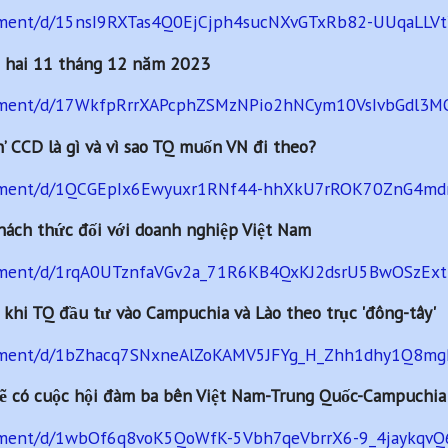
cument/d/15nsI9RXTas4Q0EjCjph4sucNXvGTxRb82-UUqaLLVtY
 hai 11 tháng 12 năm 2023
ocument/d/17WkfpRrrXAPcphZSMzNPio2hNCym10VsIvbGdl3MO
’ CCD là gì và vì sao TQ muốn VN đi theo?
ocument/d/1QCGEpIx6Ewyuxr1RNf44-hhXkU7rROK70ZnG4mdr
ách thức đối với doanh nghiệp Việt Nam
cument/d/1rqA0UTznfaVGv2a_71R6KB4QxKJ2dsrU5BwOSzExt
 khi TQ đầu tư vào Campuchia và Lào theo trục 'đông-tây'
ocument/d/1bZhacq7SNxneAlZoKAMV5JFYg_H_Zhh1dhy1Q8mgR
ẽ có cuộc hội đàm ba bên Việt Nam-Trung Quốc-Campuchia
cument/d/1wbOf6q8voK5QoWfK-5Vbh7qeVbrrX6-9_4jaykqvQ6