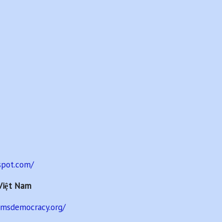
spot.com/
Việt Nam
amsdemocracy.org/