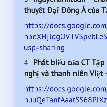
thuyết Đại Đông Á của 
https://docs.google.co
n3eXHjldgOVTVSpvbLeSp
usp=sharing
4-
Phát biểu của CT Tập 
nghị và thanh niên Việt 
https://docs.google.c
nuuQeTanfAaatSS68PJXz