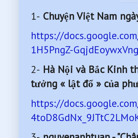
1-
Chuyện Việt Nam ngà
https://docs.google.
1H5PngZ-GqjdEoywxVng
2-
Hà Nội và Bắc Kinh th
tưởng « lật đổ » của ph
https://docs.google.c
4toD8GdNx_9JTtC2LMoKG
3-
nguyenanhtuan - "Châu