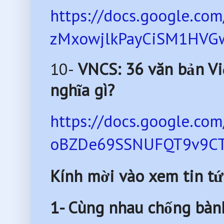
https://docs.google.c
zMxowjlkPayCiSM1HVGw
10-
VNCS: 36 văn bản Việ
nghĩa gì?
https://docs.google.c
oBZDe69SSNUFQT9v9CTUJ
Kính mời vào xem tin tứ
1- Cùng nhau chống bàn