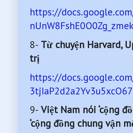
https://docs.google.co
nUnW8FshE0O0Zg_zmekp
8-
Từ chuyện Harvard, Up
trị
https://docs.google.c
3tjIaP2d2a2Yv3u5xcO673
9-
Việt Nam nói ‘cộng đồn
‘cộng đồng chung vận m