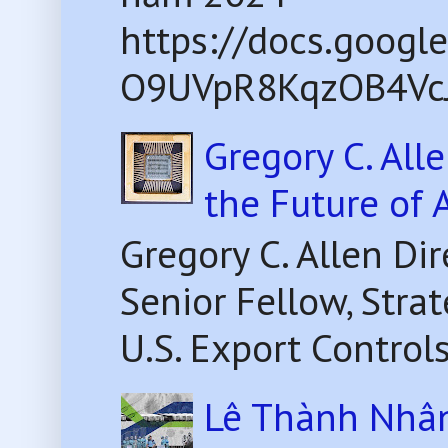
https://docs.goog
O9UVpR8KqzOB4VcJ8
Gregory C. All
the Future of 
Gregory C. Allen Di
Senior Fellow, Str
U.S. Export Control
Lê Thành Nhân 