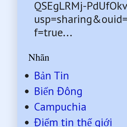
QSEgLRMj-PdUfOkv
usp=sharing&ouid
f=true...
Nhãn
Bản Tin
Biển Đông
Campuchia
Điểm tin thế giới