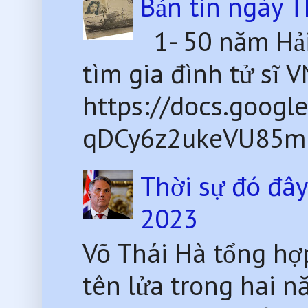
Bản tin ngày 
1- 50 năm Hải
tìm gia đình tử sĩ 
https://docs.goog
qDCy6z2ukeVU85mU
Thời sự đó đâ
2023
Võ Thái Hà tổng hợp
tên lửa trong hai