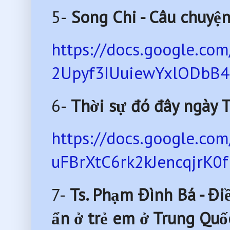
5-
Song Chi - Câu chuyện
https://docs.google.c
2Upyf3IUuiewYxlODbB4
6-
Thời sự đó đây ngày 
https://docs.google.c
uFBrXtC6rk2kJencqjrK0f
7-
Ts. Phạm Đình Bá -
Đi
ẩn ở trẻ em ở Trung Quố