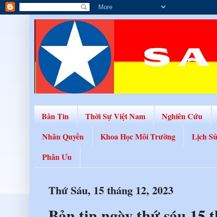
Bản Tin
Thời Sự Việt Nam
Nghiên Cứu
Nhân Quyền
Khoa Học Môi Trường
Lịch S
Phân Ưu
Thứ Sáu, 15 tháng 12, 2023
Bản tin ngày thứ sáu 15 