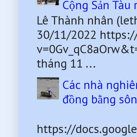
Cộng Sản Tàu 
Lê Thành nhân (le
30/11/2022 https:
v=0Gv_qC8aOrw&t=2
tháng 11 ...
Các nhà nghiê
đồng bằng sô
https://docs.goog