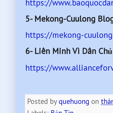
https://www.baoquocdan
5- Mekong-Cuulong Blo
https://mekong-cuulong
6-
Liên Minh Vì Dân Chủ
https://www.alliancefo
Posted by
quehuong
on
thá
Labels:
Bản Tin