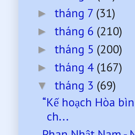
tháng 7
(31)
►
tháng 6
(210)
►
tháng 5
(200)
►
tháng 4
(167)
►
tháng 3
(69)
▼
“Kế hoạch Hòa bìn
ch...
Phan Nhật Nam - 