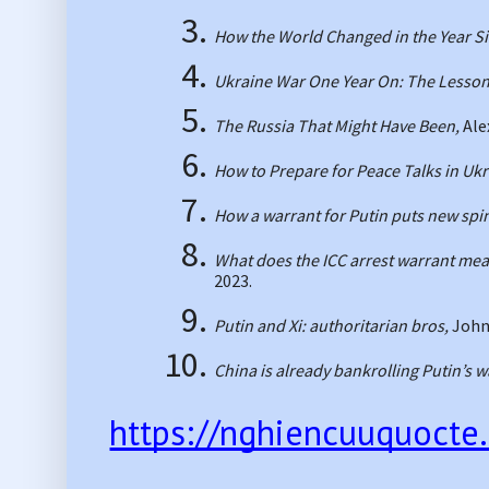
How the World Changed in the Year Sin
Ukraine War One Year On: The Lessons 
The Russia That Might Have Been, 
Ale
How to Prepare for Peace Talks in Ukr
How a warrant for Putin puts new spin o
What does the ICC arrest warrant mean
2023.
Putin and Xi: authoritarian bros, 
John
China is already bankrolling Putin’s w
https://nghiencuuquocte