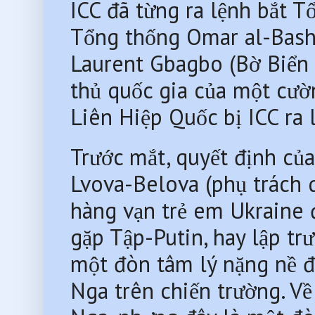
ICC đã từng ra lệnh bắt T
Tổng thống Omar al-Bashi
Laurent Gbagbo (Bờ Biển N
thủ quốc gia của một cườ
Liên Hiệp Quốc bị ICC ra 
Trước mắt, quyết định của
Lvova-Belova (phụ trách q
hàng vạn trẻ em Ukraine đ
gặp Tập-Putin, hay lập tr
một đòn tâm lý nặng nề đố
Nga trên chiến trường. Về 