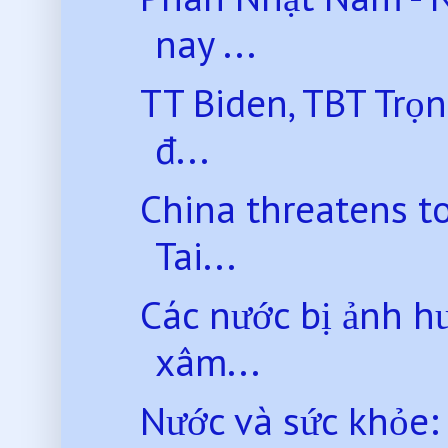
nay ...
TT Biden, TBT Trọ
đ...
China threatens to
Tai...
Các nước bị ảnh hư
xâm...
Nước và sức khỏe: