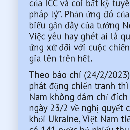
của ICC và coi bất kỳ tuy
pháp lý”. Phản ứng đó của
biểu gần đây của tướng Ng
Việc yêu hay ghét ai là q
ứng xử đối với cuộc chiến 
gia lên trên hết.
Theo báo chí (24/2/2023),
phát động chiến tranh thì 
Nam không dám chỉ đích d
ngày 23/2 về nghị quyết 
khỏi Ukraine, Việt Nam tiế
có 141 nước bỏ phiếu thuậ