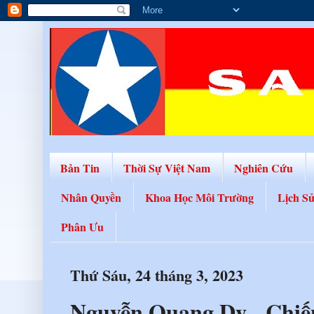
Bản Tin
Thời Sự Việt Nam
Nghiên Cứu
Nhân Quyền
Khoa Học Môi Trường
Lịch S
Phân Ưu
Thứ Sáu, 24 tháng 3, 2023
Nguyễn Quang Dy - Chiến