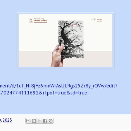
cument/d/1of_Nr8jFz6nmWrAsULRgs25Zr8y_rOVw/edit?
47024774111691&rtpof=true&sd=true
0, 2023