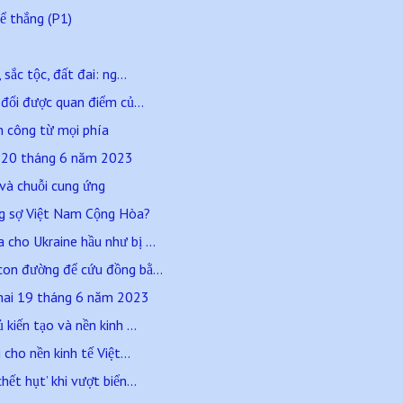
ể thắng (P1)
sắc tộc, đất đai: ng...
 đổi được quan điểm củ...
n công từ mọi phía
a 20 tháng 6 năm 2023
 và chuỗi cung ứng
ng sợ Việt Nam Cộng Hòa?
cho Ukraine hầu như bị ...
con đường để cứu đồng bằ...
hai 19 tháng 6 năm 2023
kiến tạo và nền kinh ...
 cho nền kinh tế Việt...
ết hụt’ khi vượt biển...