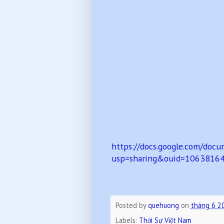
https://docs.google.com/do
usp=sharing&ouid=1063816
Posted by
quehuong
on
tháng 6 2
Labels:
Thời Sự Việt Nam