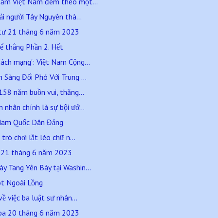
hăm Việt Nam đem theo một...
ải người Tây Nguyên thà...
 tư 21 tháng 6 năm 2023
ể thắng Phần 2. Hết
ách mạng': Việt Nam Cộng...
Sàng Đối Phó Với Trung ...
158 năm buồn vui, thăng...
nhân chính là sự bội ướ...
t Nam Quốc Dân Đảng
trò chơi lắt léo chữ n...
ư 21 tháng 6 năm 2023
 Tang Yên Báy tại Washin...
t Ngoài Lồng
ề việc ba luật sư nhân...
 ba 20 tháng 6 năm 2023