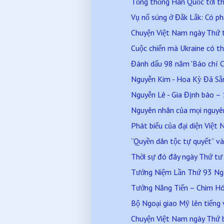
Tổng thống Hàn Quốc tới t
Vụ nổ súng ở Đắk Lắk: Có ph
Chuyện Việt Nam ngày Thứ
Cuộc chiến mà Ukraine có th
Đánh dấu 98 năm 'Báo chí C
Nguyễn Kim - Hoa Kỳ Đã Sẵn 
Nguyễn Lê - Gia Định báo – 
Nguyên nhân của mọi nguyên 
Phát biểu của đại diện Việ
“Quyền dân tộc tự quyết” và 
Thời sự đó đây ngày Thứ t
Tưởng Niệm Lần Thứ 93 Ngày
Tưởng Năng Tiến – Chim Hó
Bộ Ngoại giao Mỹ lên tiếng v
Chuyện Việt Nam ngày Thứ