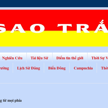
Nghiên Cứu
Tài liệu Sử
Điểm tin thế giới
Thời Sự 
rường
Lịch Sử Đảng
Biển Đông
Campuchia
Thờ
g từ mọi phía