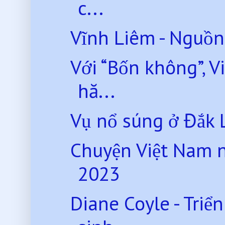
c...
Vĩnh Liêm - Nguồn 
Với “Bốn không”, V
hă...
Vụ nổ súng ở Đắk 
Chuyện Việt Nam 
2023
Diane Coyle - Triể