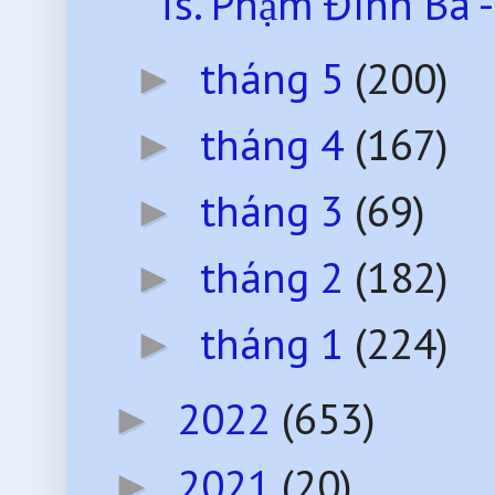
Ts. Phạm Đình Bá -
tháng 5
(200)
►
tháng 4
(167)
►
tháng 3
(69)
►
tháng 2
(182)
►
tháng 1
(224)
►
2022
(653)
►
2021
(20)
►