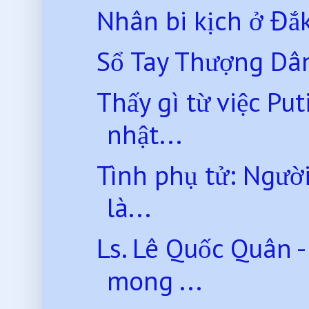
Nhân bi kịch ở Đắk 
Sổ Tay Thượng Dân
Thấy gì từ việc Pu
nhật...
Tình phụ tử: Ngườ
là...
Ls. Lê Quốc Quân 
mong ...