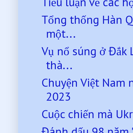
Tiểu luận về các h
Tổng thống Hàn Q
một...
Vụ nổ súng ở Đắk 
thà...
Chuyện Việt Nam 
2023
Cuộc chiến mà Ukr
Đánh dấu 98 năm '