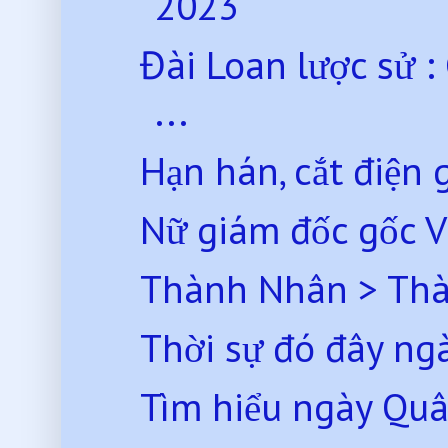
2023
Đài Loan lược sử :
...
Hạn hán, cắt điện g
Nữ giám đốc gốc Việ
Thành Nhân > Th
Thời sự đó đây ng
Tìm hiểu ngày Quâ