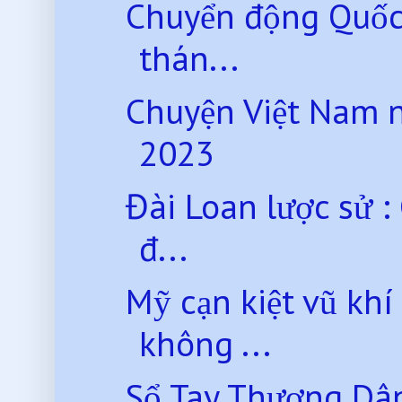
Chuyển động Quốc
thán...
Chuyện Việt Nam 
2023
Đài Loan lược sử :
đ...
Mỹ cạn kiệt vũ kh
không ...
Sổ Tay Thượng Dân