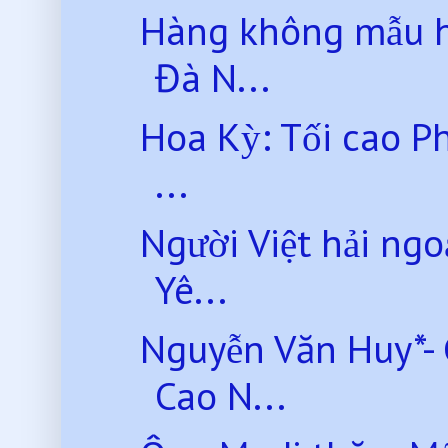
Hàng không mẫu 
Đà N...
Hoa Kỳ: Tối cao P
...
Người Việt hải ng
Yê...
Nguyễn Văn Huy*-
Cao N...