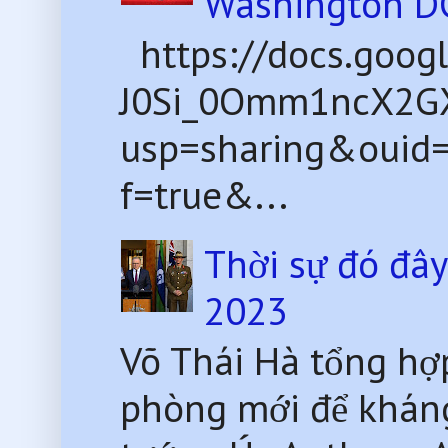
Washington D
https://docs.goog
J0Si_0Omm1ncX2G
usp=sharing&ouid
f=true&...
Thời sự đó đâ
2023
Võ Thái Hà tổng hợ
phòng mới để kháng