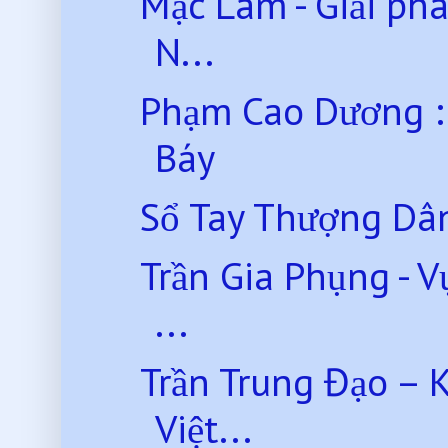
Mặc Lâm - Giải ph
N...
Phạm Cao Dương :
Báy
Sổ Tay Thượng Dâ
Trần Gia Phụng - 
...
Trần Trung Đạo – K
Việt...