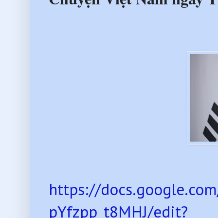
https://docs.google.c
pYfzpp_t8MHJ/edit?