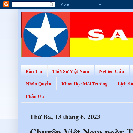
Bản Tin
Thời Sự Việt Nam
Nghiên Cứu
Nhân Quyền
Khoa Học Môi Trường
Lịch S
Phân Ưu
Thứ Ba, 13 tháng 6, 2023
Chuyện Việt Nam ngày T