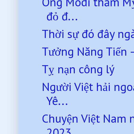
Ông Modi thăm Mỹ:
đỏ đ...
Thời sự đó đây ng
Tưởng Năng Tiến
Tỵ nạn công lý
Người Việt hải ng
Yê...
Chuyện Việt Nam 
2023