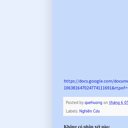
https://docs.google.com/
docume
106381647024774111691&rtpof=
Posted by
quehuong
on
tháng 6 0
Labels:
Nghiên Cứu
Không có nhận xét nào: