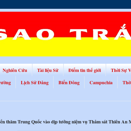
Nghiên Cứu
Tài liệu Sử
Điểm tin thế giới
Thời Sự 
rường
Lịch Sử Đảng
Biển Đông
Campuchia
Thờ
đến thăm Trung Quốc vào dịp tưởng niệm vụ Thảm sát Thiên An