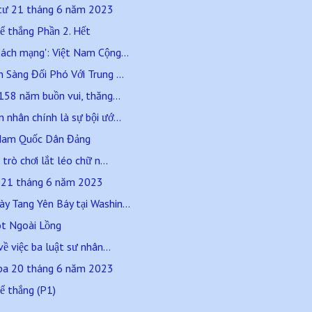
 tư 21 tháng 6 năm 2023
ể thắng Phần 2. Hết
ách mạng': Việt Nam Cộng...
Sàng Đối Phó Với Trung ...
158 năm buồn vui, thăng...
nhân chính là sự bội ướ...
t Nam Quốc Dân Đảng
trò chơi lắt léo chữ n...
ư 21 tháng 6 năm 2023
 Tang Yên Báy tại Washin...
t Ngoài Lồng
ề việc ba luật sư nhân...
 ba 20 tháng 6 năm 2023
ể thắng (P1)