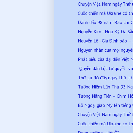
Chuyện Việt Nam ngày Thứ
Cuộc chiến mà Ukraine có th
Đánh dấu 98 năm 'Báo chí C
Nguyễn Kim - Hoa Kỳ Đã Sẵn 
Nguyễn Lê - Gia Định báo – 
Nguyên nhân của mọi nguyên 
Phát biểu của đại diện Việ
“Quyền dân tộc tự quyết” và 
Thời sự đó đây ngày Thứ t
Tưởng Niệm Lần Thứ 93 Ngày
Tưởng Năng Tiến – Chim Hó
Bộ Ngoại giao Mỹ lên tiếng v
Chuyện Việt Nam ngày Thứ
Cuộc chiến mà Ukraine có th
Đoạn trường “Hát Ô”