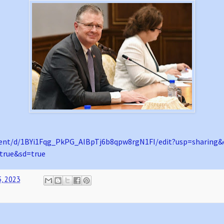
nt/d/1BYi1Fqg_PkPG_
AIBpTj6b8qpw8rgN1FI/edit?usp=
sharing&
true&sd=true
5, 2023