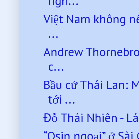
ngh...
Việt Nam không nên
...
Andrew Thornebroo
c...
Bầu cử Thái Lan: 
tới ...
Đỗ Thái Nhiên - L
“Osin ngoại” ở Sài