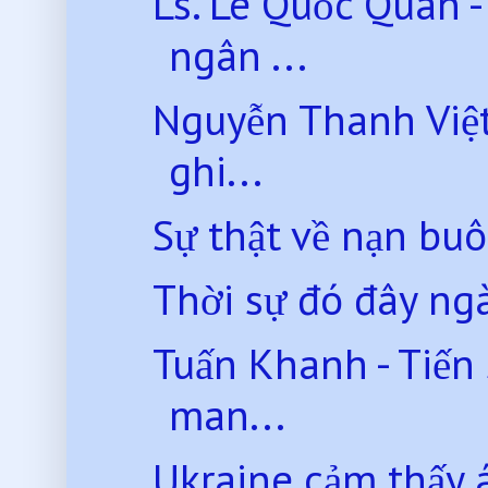
Ls. Lê Quốc Quân 
ngân ...
Nguyễn Thanh Việt
ghi...
Sự thật về nạn bu
Thời sự đó đây n
Tuấn Khanh - Tiến
man...
Ukraine cảm thấy á