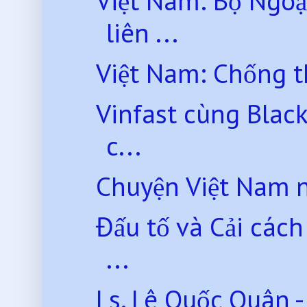
Việt Nam: Bộ Ngoạ
liên ...
Việt Nam: Chống th
Vinfast cùng Blac
c...
Chuyện Việt Nam 
Đấu tố và Cải các
...
Ls. Lê Quốc Quân - ‘