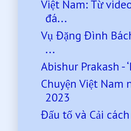
Việt Nam: Từ video
đá...
Vụ Đặng Đình Bách
...
Abishur Prakash - ‘
Chuyện Việt Nam 
2023
Đấu tố và Cải các
...