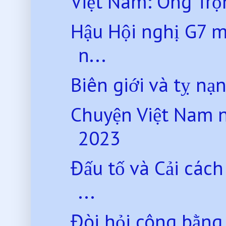
Việt Nam: Ông Trọn
Hậu Hội nghị G7 mở
n...
Biên giới và tỵ nạn
Chuyện Việt Nam 
2023
Đấu tố và Cải các
...
Đòi hỏi công bằng