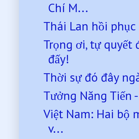
Chí M...
Thái Lan hồi phục
Trọng ơi, tự quyế
đấy!
Thời sự đó đây ng
Tưởng Năng Tiến - T
Việt Nam: Hai bộ 
v...