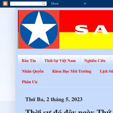
Bản Tin
Thời Sự Việt Nam
Nghiên Cứu
Nhân Quyền
Khoa Học Môi Trường
Lịch S
Phân Ưu
Thứ Ba, 2 tháng 5, 2023
Thời sự đó đây ngày Thứ