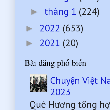
tháng 1
(224)
►
2022
(653)
►
2021
(20)
►
Bài đăng phổ biến
Chuyện Việt N
2023
Quê Hương tổng hợ