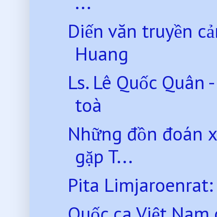
...
Diến văn truyền c
Huang
Ls. Lê Quốc Quân -
toà
Những đồn đoán x
gặp T...
Pita Limjaroenrat:
Quốc ca Việt Nam