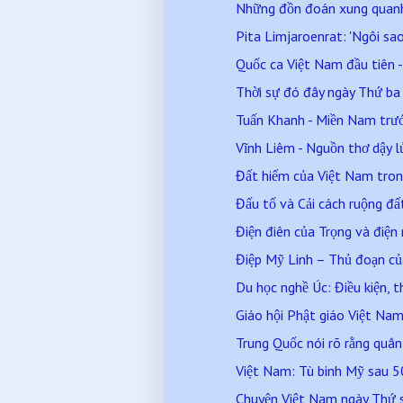
Những đồn đoán xung quanh 
Pita Limjaroenrat: 'Ngôi sao
Quốc ca Việt Nam đầu tiên 
Thời sự đó đây ngày Thứ b
Tuấn Khanh - Miền Nam trước
Vĩnh Liêm - Nguồn thơ dậy 
Đất hiếm của Việt Nam tron
Đấu tố và Cải cách ruộng đấ
Điện điên của Trọng và điện
Điệp Mỹ Linh – Thủ đoạn củ
Du học nghề Úc: Điều kiện, th
Giáo hội Phật giáo Việt Nam 
Trung Quốc nói rõ rằng quân 
Việt Nam: Tù binh Mỹ sau 50
Chuyện Việt Nam ngày Thứ 