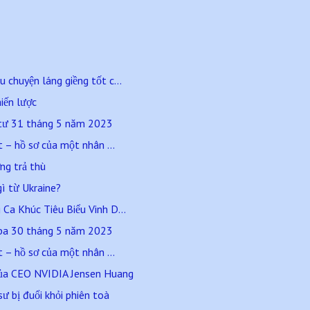
chuyện láng giềng tốt c...
hiến lược
 tư 31 tháng 5 năm 2023
t – hồ sơ của một nhân ...
ởng trả thù
gì từ Ukraine?
Ca Khúc Tiêu Biểu Vinh D...
 ba 30 tháng 5 năm 2023
t – hồ sơ của một nhân ...
của CEO NVIDIA Jensen Huang
sư bị đuổi khỏi phiên toà