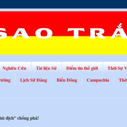
Nghiên Cứu
Tài liệu Sử
Điểm tin thế giới
Thời Sự 
rường
Lịch Sử Đảng
Biển Đông
Campuchia
Thờ
thù địch” chống phá!