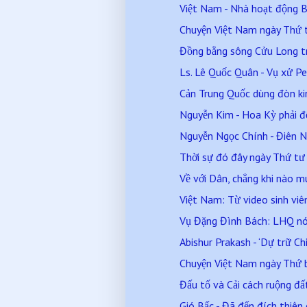
Việt Nam - Nhà hoạt động Bù
Chuyện Việt Nam ngày Thứ
Đồng bằng sông Cửu Long trả
Ls. Lê Quốc Quân - Vụ xử Pe
Cản Trung Quốc dùng đòn kinh
Nguyễn Kim - Hoa Kỳ phải đối
Nguyễn Ngọc Chính - Điên Nặ
Thời sự đó đây ngày Thứ t
Về với Dân, chẳng khi nào m
Việt Nam: Từ video sinh viê
Vụ Đặng Đình Bách: LHQ nói 
Abishur Prakash - ‘Dự trữ Chi
Chuyện Việt Nam ngày Thứ
Đấu tố và Cải cách ruộng đấ
Gió Bấc - Đã đến đích thiên 