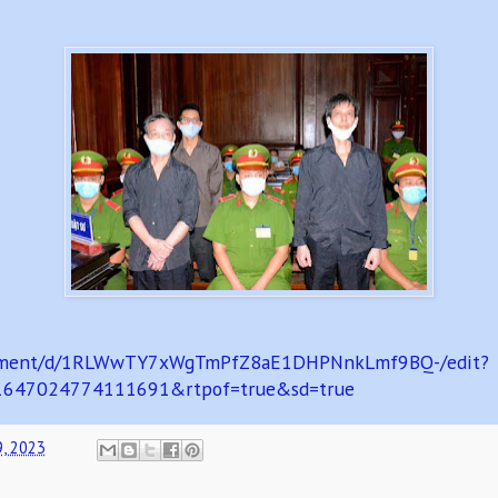
ocument/d/1RLWwTY7xWgTmPfZ8aE1DHPNnkLmf9BQ-/edit?
81647024774111691&rtpof=true&sd=true
9, 2023