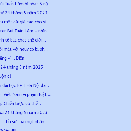
i Tuấn Lâm bị phạt 5 nă...
 tư 24 tháng 5 năm 2023
 một cái giá cao cho vi...
ter Bùi Tuấn Lâm – nhìn...
 tế bắt chẹt thế giới:...
 mặt với nguy cơ bị ph...
ng vì… Điện
ư 24 tháng 5 năm 2023
uộn cả
n đại học FPT Hà Nội đá...
'Việt Nam vi phạm luật ...
p Chiến lược’ có thể...
 ba 23 tháng 5 năm 2023
t – hồ sơ của một nhân ...
đường!!!!