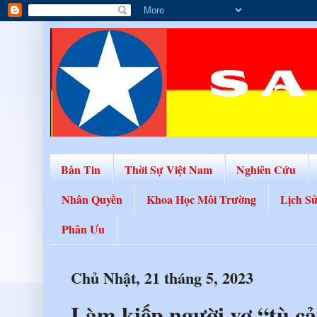
Bản Tin
Thời Sự Việt Nam
Nghiên Cứu
Nhân Quyền
Khoa Học Môi Trường
Lịch S
Phân Ưu
Chủ Nhật, 21 tháng 5, 2023
Làm kiếp người vợ “tù cả