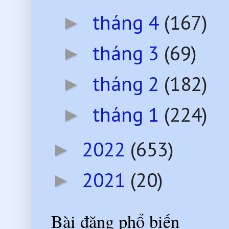
tháng 4
(167)
►
tháng 3
(69)
►
tháng 2
(182)
►
tháng 1
(224)
►
2022
(653)
►
2021
(20)
►
Bài đăng phổ biến