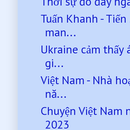
Thời sự đó đây n
Tuấn Khanh - Tiến
man...
Ukraine cảm thấy á
gi...
Việt Nam - Nhà ho
nă...
Chuyện Việt Nam 
2023