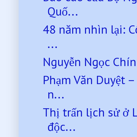
Quố...
48 năm nhìn lại: 
...
Nguyễn Ngọc Chính -
Phạm Văn Duyệt – 
n...
Thị trấn lịch sử ở
độc...