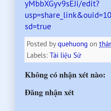
yMbbXGyv9sEJi/edit?
usp=share_link&ouid=
sd=true
Posted by
quehuong
on
thá
Labels:
Tài liệu Sử
Không có nhận xét nào:
Đăng nhận xét