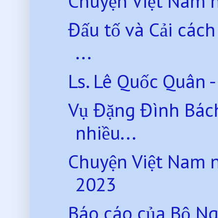
Chuyện Việt Nam 
Đấu tố và Cải các
...
Ls. Lê Quốc Quân - ‘
Vụ Đặng Đình Bách
nhiều...
Chuyện Việt Nam 
2023
Báo cáo của Bộ Ng