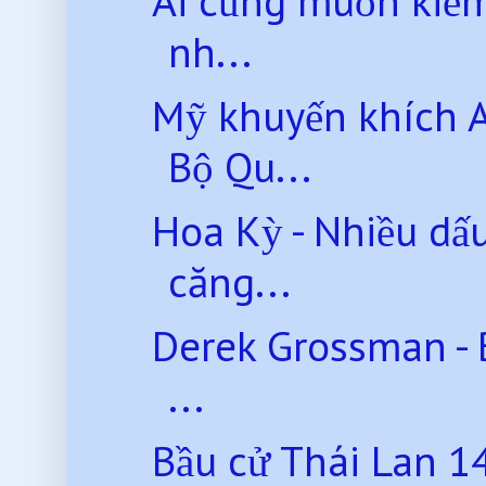
Ai cũng muốn kiểm
nh...
Mỹ khuyến khích 
Bộ Qu...
Hoa Kỳ - Nhiều dấ
căng...
Derek Grossman - 
...
Bầu cử Thái Lan 14