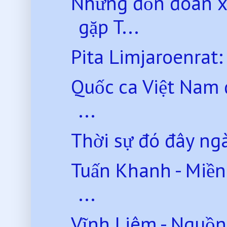
Những đồn đoán x
gặp T...
Pita Limjaroenrat:
Quốc ca Việt Nam
...
Thời sự đó đây ng
Tuấn Khanh - Miền
...
Vĩnh Liêm - Nguồn