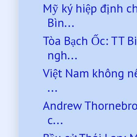
Mỹ ký hiệp định ch
Bìn...
Tòa Bạch Ốc: TT Bi
ngh...
Việt Nam không nên
...
Andrew Thornebroo
c...