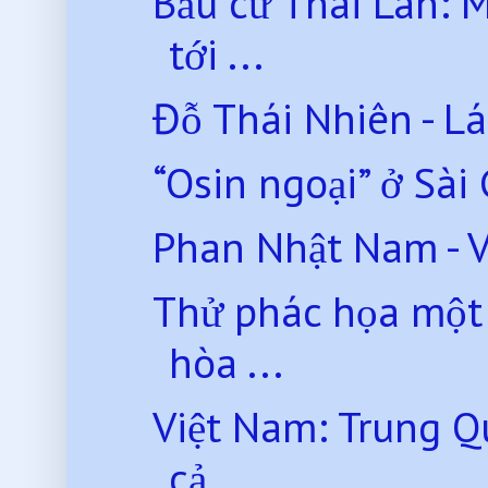
Bầu cử Thái Lan: 
tới ...
Đỗ Thái Nhiên - L
“Osin ngoại” ở Sài
Phan Nhật Nam - 
Thử phác họa một 
hòa ...
Việt Nam: Trung Q
cả...