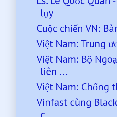
Ls. Lê Quốc Quân 
lụy
Cuộc chiến VN: Ba
Việt Nam: Trung ư
Việt Nam: Bộ Ngoạ
liên ...
Việt Nam: Chống th
Vinfast cùng Blac
c...