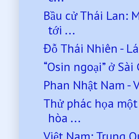
Bầu cử Thái Lan: 
tới ...
Đỗ Thái Nhiên - L
“Osin ngoại” ở Sài
Phan Nhật Nam - 
Thử phác họa một 
hòa ...
Việt Nam: Trung Q