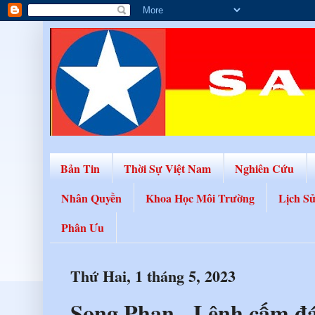
Bản Tin
Thời Sự Việt Nam
Nghiên Cứu
Nhân Quyền
Khoa Học Môi Trường
Lịch S
Phân Ưu
Thứ Hai, 1 tháng 5, 2023
Song Phan - Lệnh cấm đ