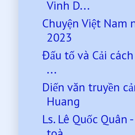
Vinh D...
Chuyện Việt Nam 
2023
Đấu tố và Cải các
...
Diến văn truyền c
Huang
Ls. Lê Quốc Quân -
toà