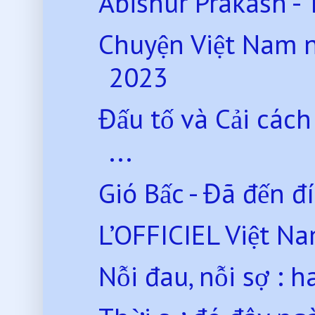
Abishur Prakash - ‘
Chuyện Việt Nam 
2023
Đấu tố và Cải các
...
Gió Bấc - Đã đến đ
L’OFFICIEL Việt Nam 
Nỗi đau, nỗi sợ : 