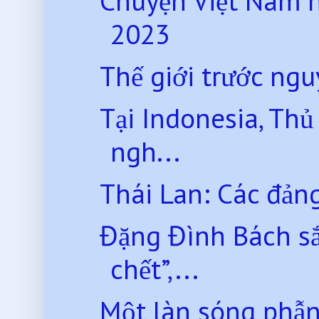
Chuyện Việt Nam 
2023
Thế giới trước nguy
Tại Indonesia, Thủ
ngh...
Thái Lan: Các đảng 
Đặng Đình Bách sắ
chết”,...
Một làn sóng phẫn