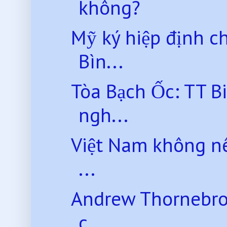
không?
Mỹ ký hiệp định ch
Bìn...
Tòa Bạch Ốc: TT Bi
ngh...
Việt Nam không nên
...
Andrew Thornebroo
c...