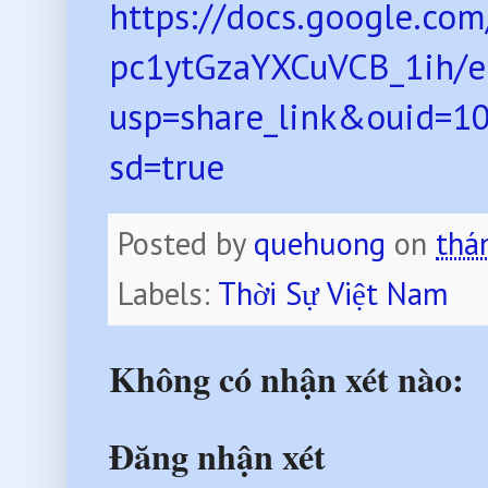
https://docs.google.c
pc1ytGzaYXCuVCB_1ih/e
usp=share_link&ouid=
sd=true
Posted by
quehuong
on
thá
Labels:
Thời Sự Việt Nam
Không có nhận xét nào:
Đăng nhận xét