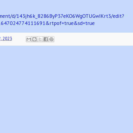
ocument/d/143jh6k_8286ByP37eKO6WgOTUGwIKrt3/edit?
81647024774111691&rtpof=true&sd=true
2, 2023