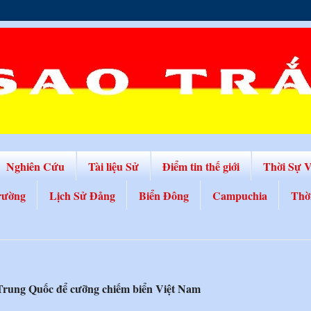
Nghiên Cứu
Tài liệu Sử
Điểm tin thế giới
Thời Sự 
rường
Lịch Sử Đảng
Biển Đông
Campuchia
Thờ
Trung Quốc để cưỡng chiếm biển Việt Nam