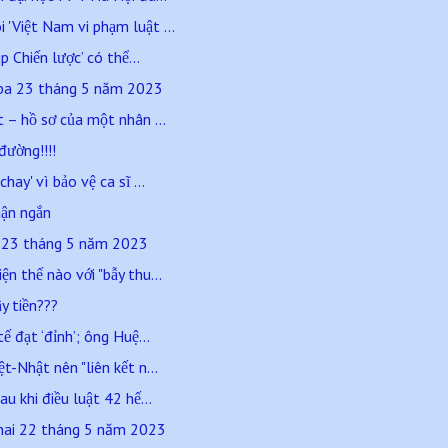
'Việt Nam vi phạm luật ...
p Chiến lược’ có thể...
 ba 23 tháng 5 năm 2023
t – hồ sơ của một nhân ...
đường!!!!
hay' vì bảo vệ ca sĩ ...
luận ngắn
a 23 tháng 5 năm 2023
n thế nào với "bẫy thu...
y tiền???
ế đạt ‘đỉnh’; ông Huệ...
t-Nhật nên "liên kết n...
u khi điều luật 42 hế...
hai 22 tháng 5 năm 2023