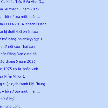
Ca Khúc Tiêu Biểu Vinh D...
 ba 30 tháng 5 năm 2023
t – hồ sơ của một nhân ...
của CEO NVIDIA Jensen Huang
sư bị đuổi khỏi phiên toà
khả năng Zelenskyy gặp T...
 mới nổi' của Thái Lan...
- bản Đăng Đàn cung đã ...
a 30 tháng 5 năm 2023
 1975 có là “phồn vinh ...
lửa Phần VI Kỳ 1
g cuộc cạnh tranh Mỹ- Trung
t – hồ sơ của một nhân ...
 mới ở Mỹ
a Trung Cộng