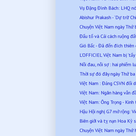
Vụ Đặng Đình Bách: LHQ nói 
Abishur Prakash - ‘Dự trữ Chi
Chuyện Việt Nam ngày Thứ
Đấu tố và Cải cách ruộng đấ
Gió Bấc - Đã đến đích thiên 
L’OFFICIEL Việt Nam bị 'tẩy c
Nỗi đau, nỗi sợ : hai phiếm 
Thời sự đó đây ngày Thứ b
Việt Nam : Đảng CSVN đối diệ
Việt Nam: Ngân hàng vẫn đầ
Việt Nam: Ông Trọng - Kinh t
Hậu Hội nghị G7 mở rộng: Việ
Biên giới và tỵ nạn Hoa Kỳ sa
Chuyện Việt Nam ngày Thứ 