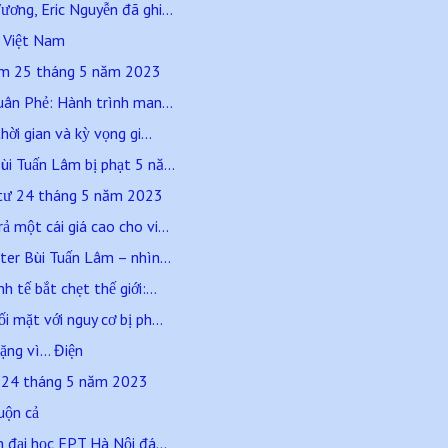
ơng, Eric Nguyễn đã ghi...
ở Việt Nam
ăm 25 tháng 5 năm 2023
uân Phẻ: Hành trình man...
ời gian và kỳ vọng gi...
i Tuấn Lâm bị phạt 5 nă...
 tư 24 tháng 5 năm 2023
 một cái giá cao cho vi...
ter Bùi Tuấn Lâm – nhìn...
 tế bắt chẹt thế giới:...
 mặt với nguy cơ bị ph...
ng vì… Điện
ư 24 tháng 5 năm 2023
uộn cả
n đại học FPT Hà Nội đá...