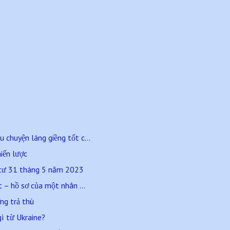
chuyện láng giềng tốt c...
hiến lược
 tư 31 tháng 5 năm 2023
t – hồ sơ của một nhân ...
ởng trả thù
gì từ Ukraine?