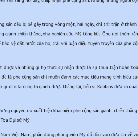
 sẵn sàng nổi dậy, chấp nhận phe cộng sản. Nhưng những người cộng 
g sản đều bị bẻ gãy trong vòng một, hai ngày, chỉ trừ trận ở thành
 giành chiến thắng, nhà nghiên cứu Mỹ tổng kết. Ông nói thêm rằ
ể bảo vệ đất nước của họ, trái với luận điệu tuyên truyền của phe cộ
 được và những gì họ thực sự nhận được là sự thua trận hoàn toàn
ấn đề là phe cộng sản chỉ muốn đánh các mục tiêu mang tính biểu tượn
m gì đi nữa cũng là giành được thắng lợi, tiến sĩ Robbins đưa ra quan 
những nguyên do xuất hiện khái niệm phe cộng sản giành “chiến thắng 
 Tòa Đại sứ Mỹ.
p Nam Việt Nam, phần đông phóng viên Mỹ đổ dồn vào đưa tin về vụ 