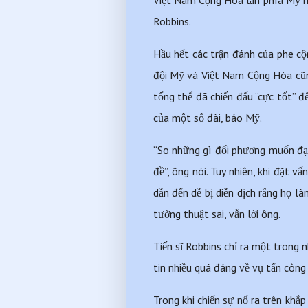
Việt Nam Cộng Hòa lẫn phía Mỹ nên
Robbins.
Hầu hết các trận đánh của phe cộn
đội Mỹ và Việt Nam Cộng Hòa cũng
tổng thể đã chiến đấu “cực tốt” đ
của một số đài, báo Mỹ.
“So những gì đối phương muốn đạt
đề”, ông nói. Tuy nhiên, khi đặt v
dẫn đến dễ bị diễn dịch rằng họ là
tường thuật sai, vẫn lời ông.
Tiến sĩ Robbins chỉ ra một trong 
tin nhiều quá đáng về vụ tấn công
Trong khi chiến sự nổ ra trên khắ