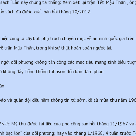
 sách “Lần này chúng ta thắng: Xem xét lại trận Tết Mậu Thân”, ông n
Cuốn sách đã được xuất bản hồi tháng 10/2012.
hiện cũng là cây bút phụ trách chuyên mục về an ninh quốc gia trên 
về trận Mậu Thân, trong khi sự thật hoàn toàn ngược lại.
 ngờ, đối phương không tấn công các mục tiêu mang tính biểu tượng
nó không đẩy Tổng thống Johnson đến bàn đàm phán.
ân
báo và quân đội đều nắm thông tin từ sớm, kể từ mùa thu năm 1967, 
việc Mỹ thu được tài liệu của phe cộng sản hồi tháng 11/1967 và c
nh bạc lớn” của đối phương; hay vào tháng 1/1968, 4 tuần trước T