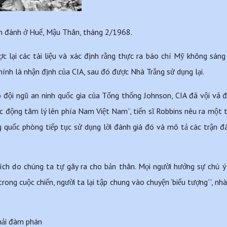
n đánh ở Huế, Mậu Thân, tháng 2/1968. 
 lại các tài liệu và xác định rằng thực ra báo chí Mỹ không sáng t
ính là nhận định của CIA, sau đó được Nhà Trắng sử dụng lại.
o đội ngũ an ninh quốc gia của Tổng thống Johnson, CIA đã vội vã 
ác động tâm lý lên phía Nam Việt Nam”, tiến sĩ Robbins nêu ra một tr
quốc phòng tiếp tục sử dụng lời đánh giá đó và mô tả các trận đá
ch do chúng ta tự gây ra cho bản thân. Mọi người hướng sự chú ý
ong cuộc chiến, người ta lại tập chung vào chuyện ‘biểu tượng’”, nhà
hải đàm phán