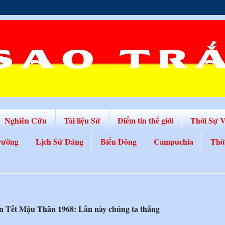
Nghiên Cứu
Tài liệu Sử
Điểm tin thế giới
Thời Sự 
rường
Lịch Sử Đảng
Biển Đông
Campuchia
Thờ
rận Tết Mậu Thân 1968: Lần này chúng ta thắng