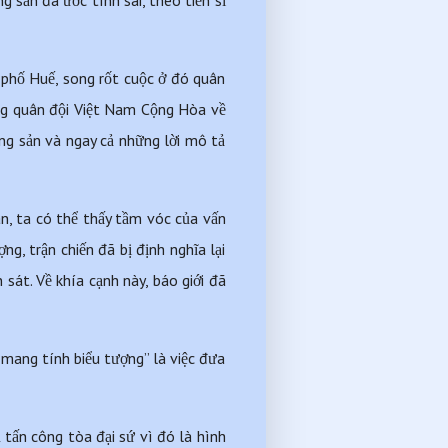
sản đã ước tính sai, theo tiến sĩ 
 phố Huế, song rốt cuộc ở đó quân 
ng quân đội Việt Nam Cộng Hòa về 
ng sản và ngay cả những lời mô tả 
, ta có thể thấy tầm vóc của vấn 
g, trận chiến đã bị định nghĩa lại 
sát. Về khía cạnh này, báo giới đã 
mang tính biểu tượng” là việc đưa 
tấn công tòa đại sứ vì đó là hình 