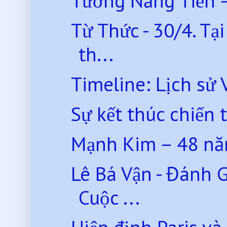
Tưởng Năng Tiến –
Từ Thức - 30/4. Tạ
th...
Timeline: Lịch sử
Sự kết thúc chiến 
Mạnh Kim – 48 năm
Lê Bá Vận - Đánh 
Cuộc ...