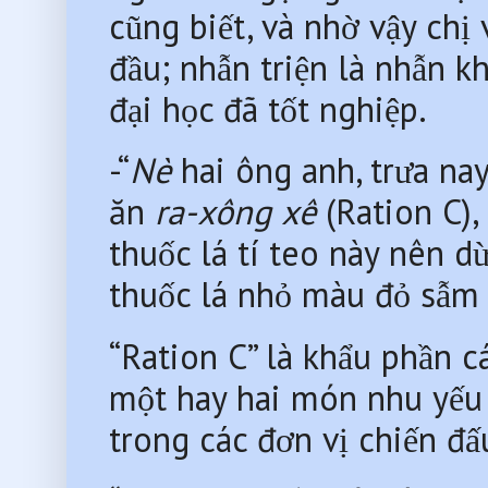
cũng biết, và nhờ vậy chị 
đầu; nhẫn triện là nhẫn k
đại học đã tốt nghiệp.
-“
Nè
 hai ông anh, trưa na
ăn 
ra-xông xê
 (Ration C)
thuốc lá tí teo này nên dừ
thuốc lá nhỏ màu đỏ sẫm 
“Ration C” là khẩu phần 
một hay hai món nhu yếu 
trong các đơn vị chiến đấ