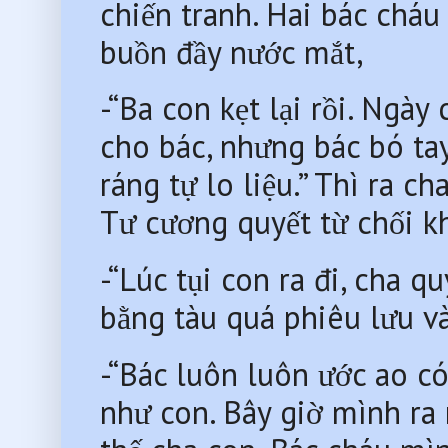
chiến tranh. Hai bác cháu n
buồn đầy nước mắt,
-“Ba con kẹt lại rồi. Ngày
cho bác, nhưng bác bó ta
ráng tự lo liệu.” Thì ra c
Tư cương quyết từ chối k
-“Lúc tụi con ra đi, cha quyê
bằng tàu quá phiêu lưu và
-“Bác luôn luôn ước ao có
như con. Bây giờ mình ra n