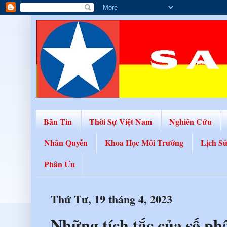
Bản Tin
Thời Sự Việt Nam
Nghiên Cứu
Nhân Quyền
Khoa Học Môi Trường
Lịch S
Phân Ưu
Thứ Tư, 19 tháng 4, 2023
Những tích tắc của số ph