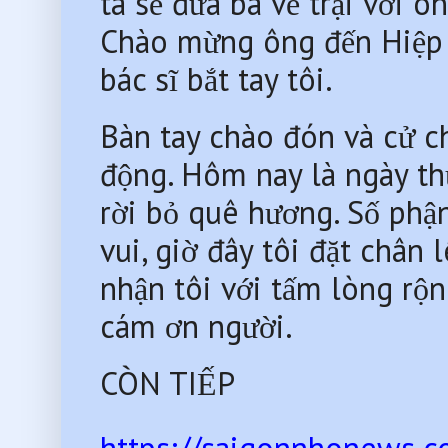
ta sẽ đưa bà về trại với 
Chào mừng ông đến Hiệp c
bác sĩ bắt tay tôi.
Bàn tay chào đón và cử chỉ
động. Hôm nay là ngày thứ
rời bỏ quê hương. Số phâ
vui, giờ đây tôi đặt chân 
nhận tôi với tấm lòng rộn
cám ơn người.
CÒN TIẾP