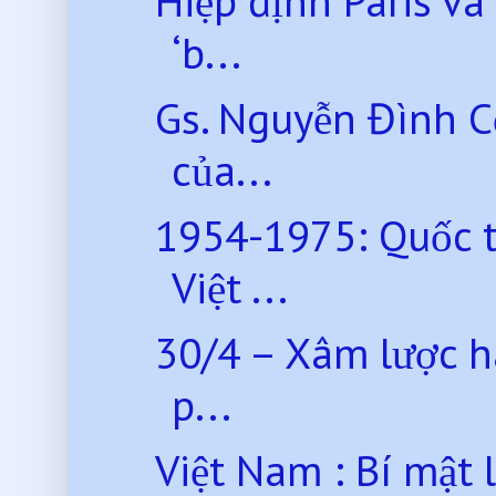
Hiệp định Paris v
‘b...
Gs. Nguyễn Đình C
của...
1954-1975: Quốc t
Việt ...
30/4 – Xâm lược h
p...
Việt Nam : Bí mật 