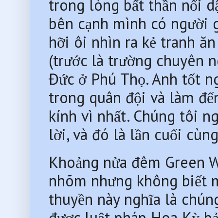
trong lòng bất thần nổi dậ
bên cạnh mình có người g
hỡi ôi nhìn ra kẻ tranh ă
(trước là trường chuyên ngh
Đức ở Phú Thọ. Anh tốt ng
trong quân đội và làm đến
kính vì nhất. Chúng tôi
lời, và đó là lần cuối cù
Khoảng nửa đêm Green Wav
nhõm nhưng không biết mì
thuyền này nghĩa là chúng
được luật pháp Hoa Kỳ bảo