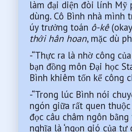
làm đại diện đòi lính Mỹ
dùng. Cô Bình nhà mình trổ
úy trưởng toán 
ô-kê
 (okay
thới hân hoan
, mặc dù ph
-“Thực ra là nhờ công của 
bạn đồng môn Đại học Sta
Bình khiêm tốn kể công c
-“Trong lúc Bình nói chuyệ
ngón giữa rất quen thuộc 
đọc câu châm ngôn bằng t
nghĩa là ‘ngọn gió của tự 