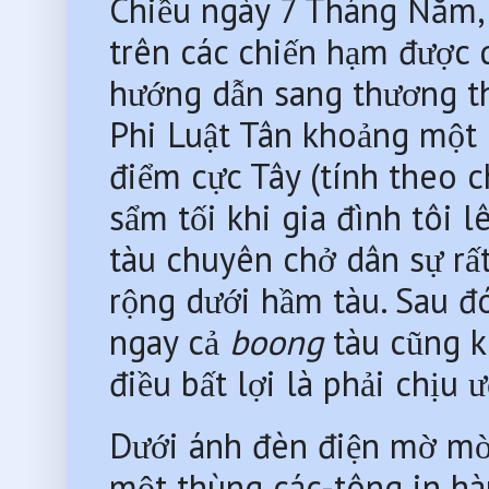
Chiều ngày 7 Tháng Năm, ở
trên các chiến hạm được 
hướng dẫn sang thương t
Phi Luật Tân khoảng một n
điểm cực Tây (tính theo ch
sẩm tối khi gia đình tôi
tàu chuyên chở dân sự rất
rộng dưới hầm tàu. Sau đó
ngay cả 
boong 
tàu cũng 
điều bất lợi là phải chịu 
Dưới ánh đèn điện mờ mờ
một thùng các-tông in ha