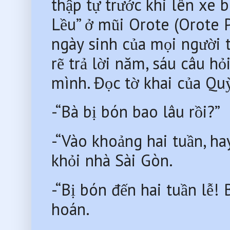
thập tự trước khi lên xe 
Lều” ở mũi Orote (Orote P
ngày sinh của mọi người 
rẽ trả lời năm, sáu câu hỏ
mình. Đọc tờ khai của Quỳ
-“Bà bị bón bao lâu rồi?”
-“Vào khoảng hai tuần, hay
khỏi nhà Sài Gòn.
-“Bị bón đến hai tuần lễ! Ba
hoán.