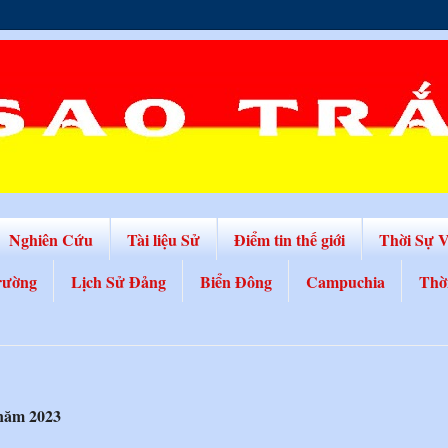
Nghiên Cứu
Tài liệu Sử
Điểm tin thế giới
Thời Sự 
rường
Lịch Sử Đảng
Biển Đông
Campuchia
Thờ
 năm 2023