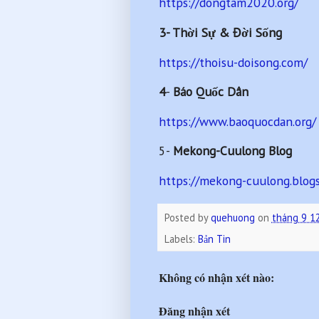
https://dongtam2020.org/
3- Thời Sự & Đời Sống
https://thoisu-doisong.com/
4
-
Báo Quốc Dân
https://www.baoquocdan.org/
5-
Mekong-Cuulong Blog
https://mekong-cuulong.blog
Posted by
quehuong
on
tháng 9 1
Labels:
Bản Tin
Không có nhận xét nào:
Đăng nhận xét