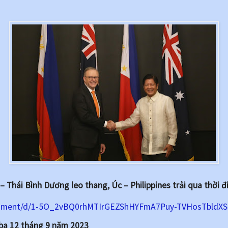
Thái Bình Dương leo thang, Úc – Philippines trải qua thời đ
cument/d/1-5O_2vBQ0rhMTIrGEZShHYFmA7Puy-TVHosTbldXSr
ba 12 tháng 9 năm 2023