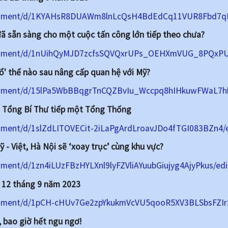
ocument/d/1KYAHsR8DUAWm8lnLcQsH4BdEdCq11VUR8Fbd7qR
đã sẵn sàng cho một cuộc tấn công lớn tiếp theo chưa?
ocument/d/1nUihQyMJD7zcfsSQVQxrUPs_OEHXmVUG_8PQxPUQ
ổ' thế nào sau nâng cấp quan hệ với Mỹ?
cument/d/15lPa5WbBBqgrTnCQZBvIu_Wccpq8hIHkuwFWaL7hbV
 Tổng Bí Thư tiếp một Tổng Thống
ument/d/1slZdLITOVECit-2iLaPgArdLroavJDo4fTGI083BZn4/e
ỹ - Việt, Hà Nội sẽ ‘xoay trục’ cùng khu vực?
ument/d/1zn4iLUzFBzHYLXnl9lyFZVliAYuubGiujyg4AjyPkus/edi
 12 tháng 9 năm 2023
cument/d/1pCH-cHUv7Ge2zpYkukmVcVU5qooR5XV3BLSbsFZIr2
, bao giờ hết ngu ngơ!