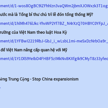
ocument/d/1-wos8OgBC9lZFhhlzn3vaQWm2jbmXJOWxzk3T1og7
nước mà là Tổng bí thư chủ trì lễ đón tổng thống Mỹ?
cument/d/1hlMh476lJkc-YhvWP2Yf7BZ_N4rXzQ70HBYC0YFpJ_A
trường của Việt Nam theo luật Hoa Kỳ
cument/d/1YFBwI2219RbJ-GbJ_i_wLsbL1mi-meSxDzNrbOa9r_
 để Việt Nam nâng cấp quan hệ với Mỹ
cument/d/1Y1DlS9YeIbD4FHBF5zIMkNv8KXfgIk9CMyT8z33yfeo/
ớng Trung Cộng - Stop China expansionism
/