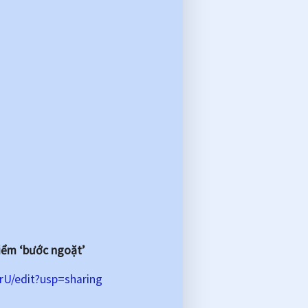
iểm ‘bước ngoặt’
U/edit?usp=sharing