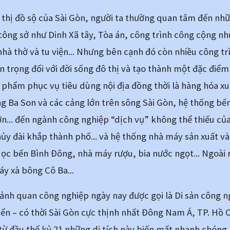
 thị đồ sộ của Sài Gòn, người ta thường quan tâm đến nhữn
 công sở như Dinh Xã tây, Tòa án, công trình công cộng nh
nhà thờ và tu viện... Nhưng bên cạnh đó còn nhiều công tr
 trọng đối với đời sống đô thị và tạo thành một đặc điểm 
 phẩm phục vụ tiêu dùng nội địa đồng thời là hàng hóa xu
 Ba Son và các cảng lớn trên sông Sài Gòn, hệ thống bến
... đến ngành công nghiệp “dịch vụ” không thể thiếu của
y đài khắp thành phố... và hệ thống nhà máy sản xuất và 
c bến Bình Đông, nhà máy rượu, bia nước ngọt... Ngoài r
áy xà bông Cô Ba...
cảnh quan công nghiệp ngày nay được gọi là Di sản công ngh
iển – có thời Sài Gòn cực thịnh nhất Đông Nam Á, TP. Hồ Chí
 từ đầu thế kỷ 21 những di tích này biến mất nhanh chóng, b