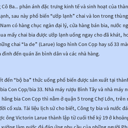
Cô Ba... phản ánh đặc trưng kinh tế và sinh hoạt của thành
lạnh, sau này phổ biến “ướp lạnh” chai và lon trong thùng
Nam có hàng chục ngàn đại lý, cửa hàng bán bia, nước ng
mua mấy chai bia được ướp lạnh uống ngay cho đã khát, h
hững chai “la de” (Larue) logo hình Con Cọp hay số 33 mà
a đình đến quán ăn bình dân và các nhà hàng.
ết đến “bộ ba” thức uống phổ biến được sản xuất tại thành
bia Con Cọp/bia 33. Nhà máy rượu Bình Tây và nhà máy n
hãng bia Con Cọp thì nằm ở quận 5 trong Chợ Lớn, trên 
đời cổ xưa. Tài liệu lịch sử cho biết, Công ty bia và nước 
ợc ông Victorin Larue thành lập từ cuối thế kỷ 19 ở khoản
là xưởng làm nước đá đáp ứng nhu cầu của những người Ph