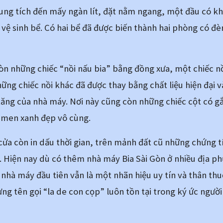
ung tích đến mấy ngàn lít, đặt nằm ngang, một đầu có kh
vệ sinh bể. Có hai bể đã được biến thành hai phòng có đèn
n những chiếc “nồi nấu bia” bằng đồng xưa, một chiếc nồ
 những chiếc nồi khác đã được thay bằng chất liệu hiện đại 
ăng của nhà máy. Nơi này cũng còn những chiếc cột có gắn
u men xanh đẹp vô cùng.
ửa còn in dấu thời gian, trên mảnh đất cũ những chứng tí
ó. Hiện nay dù có thêm nhà máy Bia Sài Gòn ở nhiều địa 
 nhà máy đầu tiên vẫn là một nhãn hiệu uy tín và thân thu
g tên gọi “la de con cọp” luôn tồn tại trong ký ức người 