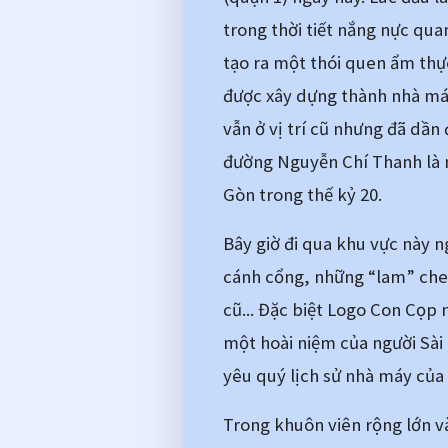
trong thời tiết nắng nực qua
tạo ra một thói quen ẩm thự
được xây dựng thành nhà máy 
vẫn ở vị trí cũ nhưng đã dần
đường Nguyễn Chí Thanh là m
Gòn trong thế kỷ 20.
Bây giờ đi qua khu vực này n
cánh cổng, những “lam” che n
cũ... Đặc biệt Logo Con Cọp 
một hoài niệm của người Sài 
yêu quý lịch sử nhà máy của n
Trong khuôn viên rộng lớn v