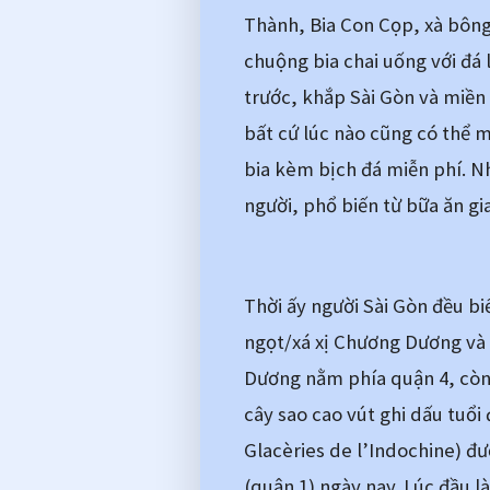
Thành, Bia Con Cọp, xà bông 
chuộng bia chai uống với đá 
trước, khắp Sài Gòn và miền 
bất cứ lúc nào cũng có thể 
bia kèm bịch đá miễn phí. N
người, phổ biến từ bữa ăn gi
Thời ấy người Sài Gòn đều bi
ngọt/xá xị Chương Dương và 
Dương nằm phía quận 4, còn 
cây sao cao vút ghi dấu tuổi 
Glacèries de l’Indochine) đư
(quận 1) ngày nay. Lúc đầu 