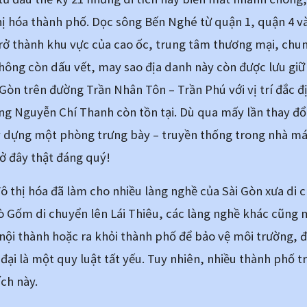
ị hóa thành phố. Dọc sông Bến Nghé từ quận 1, quận 4 và
ở thành khu vực của cao ốc, trung tâm thương mại, chung
ông còn dấu vết, may sao địa danh này còn được lưu giữ 
òn trên đường Trần Nhân Tôn – Trần Phú với vị trí đắc địa c
ng Nguyễn Chí Thanh còn tồn tại. Dù qua mấy lần thay đổi
xây dựng một phòng trưng bày – truyền thống trong nhà máy
ở đây thật đáng quý!
ô thị hóa đã làm cho nhiều làng nghề của Sài Gòn xưa di ch
 Gốm di chuyển lên Lái Thiêu, các làng nghề khác cũng m
 nội thành hoặc ra khỏi thành phố để bảo vệ môi trường, 
ại là một quy luật tất yếu. Tuy nhiên, nhiều thành phố trê
ích này.