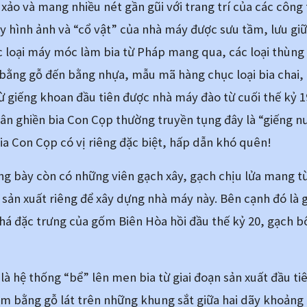
xảo và mang nhiều nét gần gũi với trang trí của các công 
 hình ảnh và “cổ vật” của nhà máy được sưu tầm, lưu giữ
 loại máy móc làm bia từ Pháp mang qua, các loại thùng 
 bằng gỗ đến bằng nhựa, mẫu mã hàng chục loại bia chai, bi
ừ giếng khoan đầu tiên được nhà máy đào từ cuối thế kỷ 1
Dân ghiền bia Con Cọp thường truyền tụng đây là “giếng nư
ia Con Cọp có vị riêng đặc biệt, hấp dẫn khó quên!
g bày còn có những viên gạch xây, gạch chịu lửa mang từ 
 sản xuất riêng để xây dựng nhà máy này. Bên cạnh đó là g
 đặc trưng của gốm Biên Hòa hồi đầu thế kỷ 20, gạch bôn
à hệ thống “bể” lên men bia từ giai đoạn sản xuất đầu ti
1m bằng gỗ lát trên những khung sắt giữa hai dãy khoảng 2