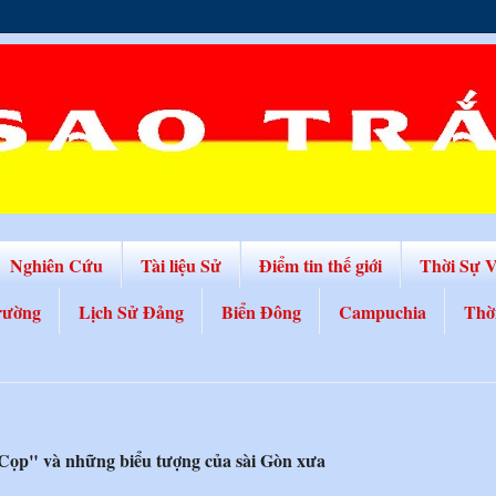
Nghiên Cứu
Tài liệu Sử
Điểm tin thế giới
Thời Sự 
rường
Lịch Sử Đảng
Biển Đông
Campuchia
Thờ
Cọp" và những biểu tượng của sài Gòn xưa