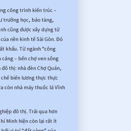
g công trình kiến trúc – 
ư trường học, bảo tàng, 
ình cũng được xây dựng từ 
của nền kinh tế Sài Gòn. Đó 
ất khẩu. Từ ngành “công 
 cảng – bến chợ ven sông 
 đô thị: nhà đèn Chợ Quán, 
chế biến lương thực thực 
a còn nhà máy thuốc lá Vĩnh 
iệp đô thị. Trải qua hơn 
 Minh hiện còn lại rất ít 
ởi vị trí “đất vàng” của 