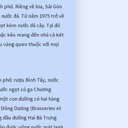
 phố. Riêng về bia, Sài Gòn 
 nước đá. Từ năm 1975 trở về 
ọt kèm nước đá cây. Tại đó 
oặc kêu mang đến nhà cả két 
u vàng quen thuộc với mọi 
 phố: rượu Bình Tây, nước 
ước ngọt có ga Chương 
một con đường có hai hàng 
đá Đông Dương (Brasseries et 
g đầu đường Hai Bà Trưng 
áp được uống nước mát lạnh 