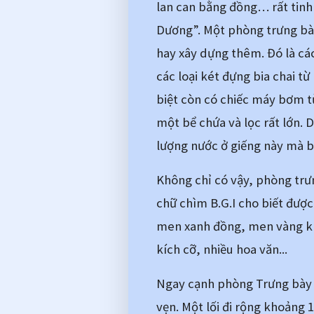
lan can bằng đồng… rất tinh 
Dương”. Một phòng trưng bày
hay xây dựng thêm. Đó là các
các loại két đựng bia chai từ
biệt còn có chiếc máy bơm t
một bể chứa và lọc rất lớn. 
lượng nước ở giếng này mà b
Không chỉ có vậy, phòng trưn
chữ chìm B.G.I cho biết được
men xanh đồng, men vàng khá
kích cỡ, nhiều hoa văn... 
Ngay cạnh phòng Trưng bày l
vẹn. Một lối đi rộng khoảng 