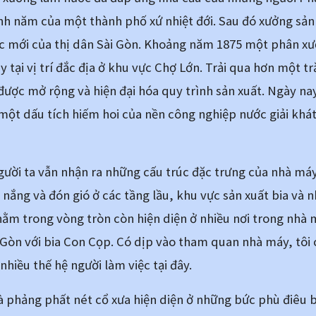
nh năm của một thành phố xứ nhiệt đới. Sau đó xưởng sản
c mới của thị dân Sài Gòn. Khoảng năm 1875 một phân xưở
tại vị trí đắc địa ở khu vực Chợ Lớn. Trải qua hơn một 
 được mở rộng và hiện đại hóa quy trình sản xuất. Ngày nay
ột dấu tích hiếm hoi của nền công nghiệp nước giải khát 
gười ta vẫn nhận ra những cấu trúc đặc trưng của nhà máy
ắng và đón gió ở các tầng lầu, khu vực sản xuất bia và nh
nằm trong vòng tròn còn hiện diện ở nhiều nơi trong nhà m
Gòn với bia Con Cọp. Có dịp vào tham quan nhà máy, tôi c
hiều thế hệ người làm việc tại đây.
à phảng phất nét cổ xưa hiện diện ở những bức phù điêu b