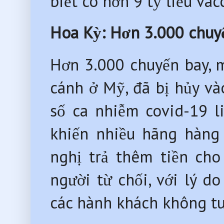
biết có hơn 9 tỷ liều va
Hoa Kỳ: Hơn 3.000 chuyế
Hơn 3.000 chuyến bay, mộ
cánh ở Mỹ, đã bị hủy và
số ca nhiễm covid-19 
khiến nhiều hãng hàng k
nghị trả thêm tiền c
người từ chối, với lý 
các hành khách không tuâ