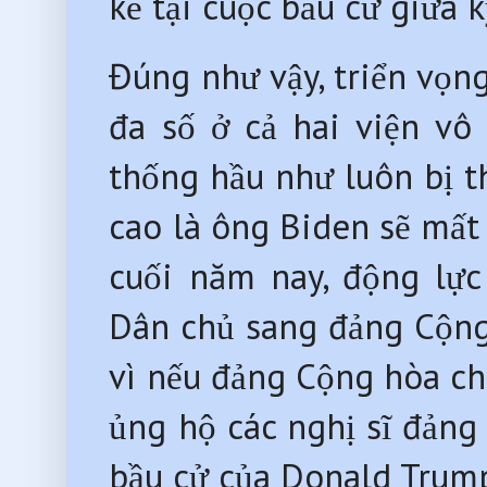
kể tại cuộc bầu cử giữa
Đúng như vậy, triển vọn
đa số ở cả hai viện 
thống hầu như luôn bị thiê
cao là ông Biden sẽ mấ
cuối năm nay, động lự
Dân chủ sang đảng Cộng 
vì nếu đảng Cộng hòa chi
ủng hộ các nghị sĩ đảng 
bầu cử của Donald Trum