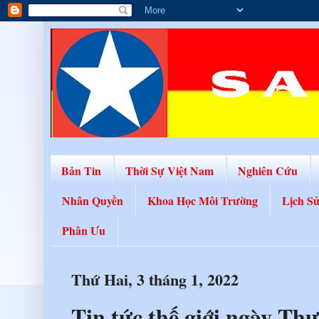
Bản Tin
Thời Sự Việt Nam
Nghiên Cứu
Nhân Quyền
Khoa Học Môi Trường
Lịch S
Phân Ưu
Thứ Hai, 3 tháng 1, 2022
Tin tức thế giới ngày Th