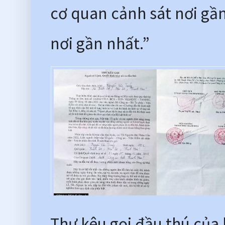
cơ quan cảnh sát nơi gầ
nơi gần nhất.”
Thư kêu gọi đầu thú của 