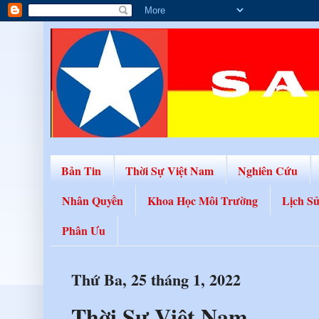
Bản Tin
Thời Sự Việt Nam
Nghiên Cứu
Nhân Quyền
Khoa Học Môi Trường
Lịch S
Phân Ưu
Thứ Ba, 25 tháng 1, 2022
Thời Sự Việt Nam