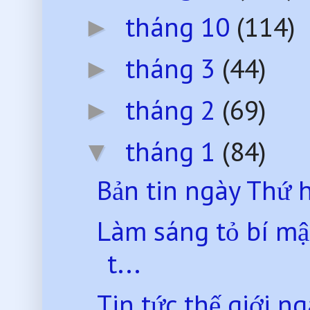
tháng 10
(114)
►
tháng 3
(44)
►
tháng 2
(69)
►
tháng 1
(84)
▼
Bản tin ngày Thứ 
Làm sáng tỏ bí mật
t...
Tin tức thế giới 