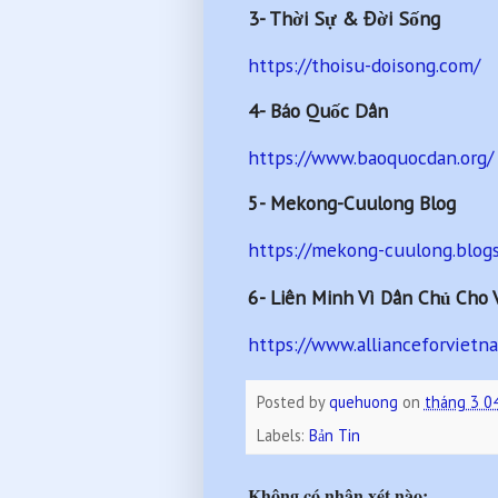
3- Thời Sự & Đời Sống
https://thoisu-doisong.com/
4- Báo Quốc Dân
https://www.baoquocdan.org/
5- Mekong-Cuulong Blog
https://mekong-cuulong.blog
6-
Liên Minh Vì Dân Chủ Cho 
https://www.allianceforvietn
Posted by
quehuong
on
tháng 3 0
Labels:
Bản Tin
Không có nhận xét nào: