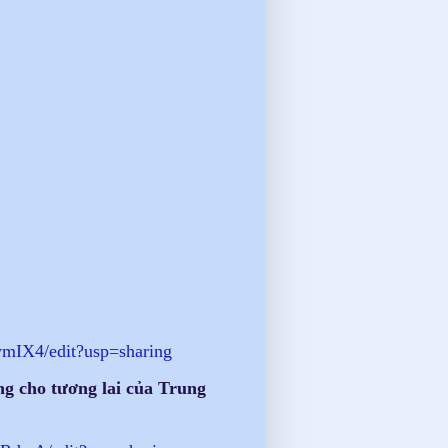
IX4/edit?usp=
sharing
g cho tương lai của Trung