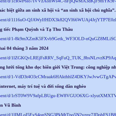
ent/d/
1cRwP6lo7IVVzAonWs4C-
nFpQwMA3dKjF9mYK9r-R
ác biệt giữa an sinh xã hội và “an sinh xã hội chủ nghĩa”.
ent/d/1116uO-
QJAWyIfHDX3k82QVI66WUAj4JrjYTP
7E0zk
 tiếc Phạm Quỳnh và Tạ Thu Thâu
ent/d/1-
8k9mXZmK5FXvb9Getk_WF3OLD-
nQuGZ8MLiSG6
hai 04 tháng 3 năm 2024
ent/d/1lZGKQvLREjFsRRV_
SqFuQ_TUK_8bsNLrvzKP9Aq
g lưới tổng kho dọc biên giới Việt Trung: công nghiệp nh
ent/d/1-
VdD3t4O3cCMraak6HAkthhlZ4DKYJw
JvwGTgAPv2
ternet, máy trí tuệ và đời sống dân nghèo
ent/d/1rST0W9V9afpLBUgu-
EW8VGUO6XG-xlyutXMXTV
n Vũ Bình
ent/d/
1lIMLoI5EyS4onSNG3PkMtTpo5N2yz
ny7JDobFS1B8