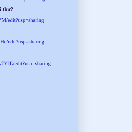
í thư?
/edit?usp=sharing
Hc/
edit?usp=sharing
7YJE/edit?usp=
sharing