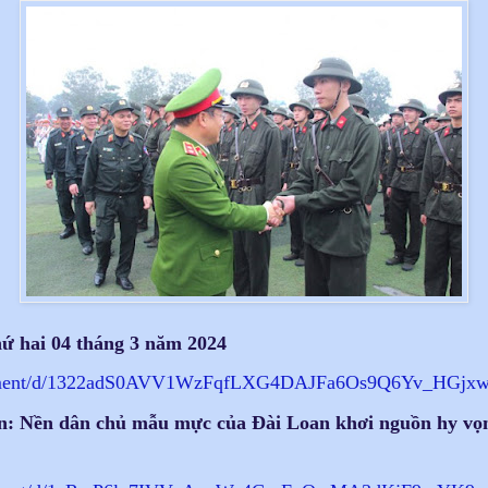
 hai 04 tháng 3 năm 2024
ent/d/
1322adS0AVV1WzFqfLXG4DAJFa6Os9
Q6Yv_HGjxwm
: Nền dân chủ mẫu mực của Đài Loan khơi nguồn hy vọn