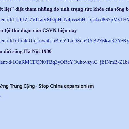
liệt” diệt tham nhũng do tình trạng sức khỏe của tổng b
ent/d/11khJZ-
7VUwV8IzlpHkN4psszbH1Iqk4vd867
pMv1HVM
n tội thủ đoạn của CSVN hiện nay
ent/d/1nffu4eUIq1nwub-
bBmh2LaDZctrQYB2Z6kwK3YeKy
 đời sống Hà Nội 1980
ent/d/
1OuRMCFQN0TBq3yORcYOuhovzylC_
jEINmB-Z1bk
ớng Trung Cộng - Stop China expansionism
/