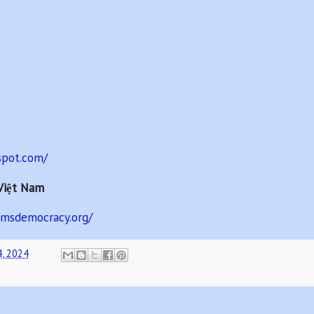
spot.com/
Việt Nam
amsdemocracy.org/
4, 2024