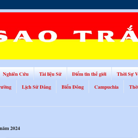
Nghiên Cứu
Tài liệu Sử
Điểm tin thế giới
Thời Sự 
rường
Lịch Sử Đảng
Biển Đông
Campuchia
Thờ
 năm 2024