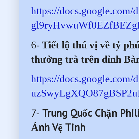
https://docs.google.c
gl9ryHvwuWf0EZfBEZgII
6-
Tiết lộ thú vị về tỷ ph
thưởng trà trên đỉnh Bà
https://docs.google.co
uzSwyLgXQO87gBSP2uEfv
7-
Trung Quốc Chặn Phili
Ảnh Vệ Tinh