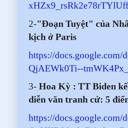
xHZx9_rsRk2e78rTYlUffE
2-
"Đoạn Tuyệt" của Nhấ
kịch ở Paris
https://docs.google.co
QjAEWk0Ti--tmWK4Px_jm
3-
Hoa Kỳ : TT Biden kết
diễn văn tranh cử: 5 điể
https://docs.google.com