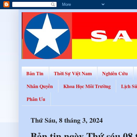
Bản Tin
Thời Sự Việt Nam
Nghiên Cứu
Nhân Quyền
Khoa Học Môi Trường
Lịch S
Phân Ưu
Thứ Sáu, 8 tháng 3, 2024
Bản tin ngày Thứ sáu 08