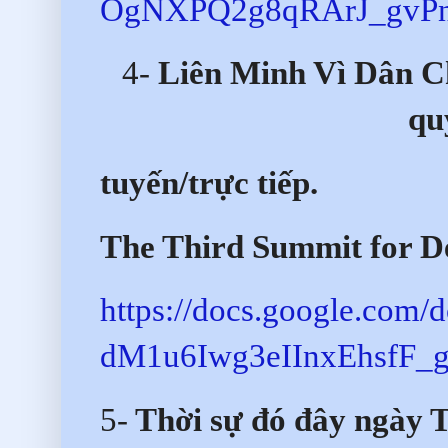
OgNXPQ2g8qRArJ_gvPn
4-
Liên Minh Vì Dân C
qu
tuyến/trực tiếp
.
The Third Summit for D
https://docs.google.com
dM1u6Iwg3eIInxEhsfF_ga
5-
Thời sự đó đây ngày 