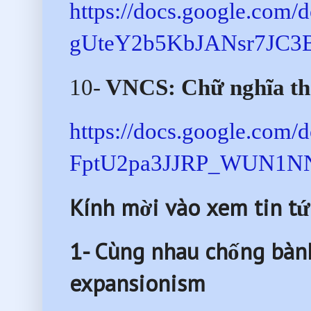
https://docs.google.co
gUteY2b5KbJANsr7JC3B3
10-
VNCS: Chữ nghĩa th
https://docs.google.co
FptU2pa3JJRP_WUN1NNP
Kính mời vào xem tin tứ
1- Cùng nhau chống bàn
expansionism