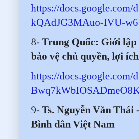
https://docs.google.co
kQAdJG3MAuo-IVU-w6VI
8-
Trung Quốc: Giới lập
bảo vệ chủ quyền, lợi íc
https://docs.google.com
Bwq7kWbIOSADmeO8KL7
9-
Ts. Nguyễn Văn Thái 
Bình dân Việt Nam