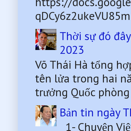
https://docs.goog
qDCy6z2ukeVU85mU
Thời sự đó đâ
2023
Võ Thái Hà tổng hợp
tên lửa trong hai
trưởng Quốc phòng
Bản tin ngày 
1- Chuyện Việ