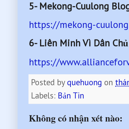
5- Mekong-Cuulong Blo
https://mekong-cuulong
6-
Liên Minh Vì Dân Chủ
https://www.alliancefo
Posted by
quehuong
on
thá
Labels:
Bản Tin
Không có nhận xét nào: