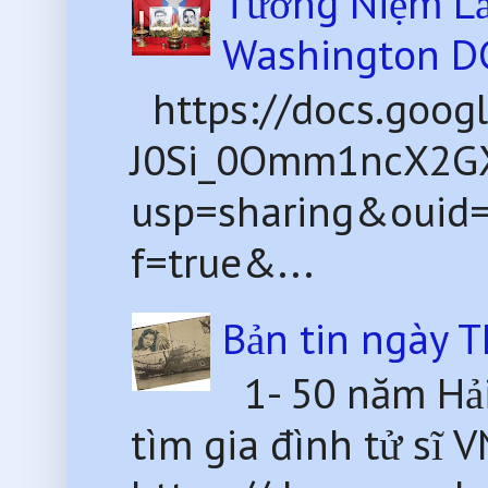
Tưởng Niệm Lầ
Washington D
https://docs.goog
J0Si_0Omm1ncX2G
usp=sharing&ouid
f=true&...
Bản tin ngày 
1- 50 năm Hải
tìm gia đình tử sĩ 