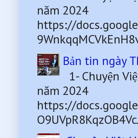
năm 2024
https://docs.goog
9WnkqqMCVkEnH8v
Bản tin ngày 
1- Chuyện Việ
năm 2024
https://docs.goog
O9UVpR8KqzOB4VcJ8