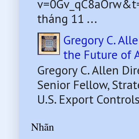
v=0Gv_qC8aOrw&t=2
tháng 11 ...
Gregory C. All
the Future of 
Gregory C. Allen Di
Senior Fellow, Str
U.S. Export Control
Nhãn