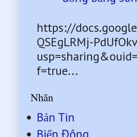
https://docs.goog
QSEgLRMj-PdUfOkv
usp=sharing&ouid
f=true...
Nhãn
Bản Tin
Biển Đông