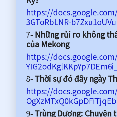
Kỳ?
https://docs.google.co
3GToRbLNR-b7Zxu1oUVuE
7-
Những rủi ro không thấy
của Mekong
https://docs.google.co
YIG2odKglKKpYp7DEm6i_
8-
Thời sự đó đây ngày Th
https://docs.google.co
OgXzMTxQ0kGpDFiTjqEb0
9-
Trùng Dương: Chuyện tr