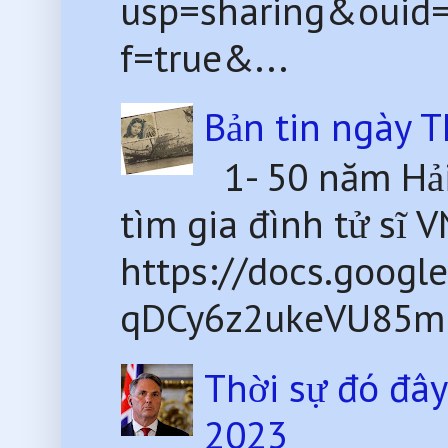
usp=sharing&ouid
f=true&...
Bản tin ngày 
1- 50 năm Hải
tìm gia đình tử sĩ 
https://docs.goog
qDCy6z2ukeVU85mU
Thời sự đó đâ
2023