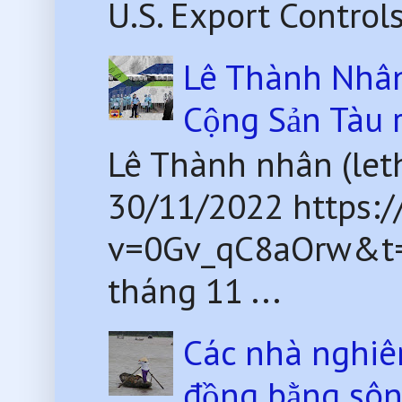
U.S. Export Control
Lê Thành Nhân 
Cộng Sản Tàu 
Lê Thành nhân (le
30/11/2022 https:
v=0Gv_qC8aOrw&t=2
tháng 11 ...
Các nhà nghiê
đồng bằng sô