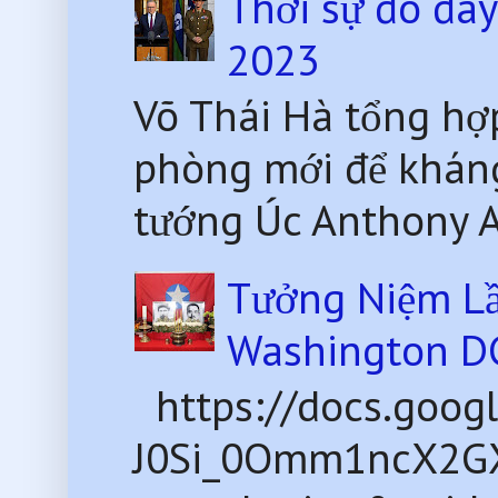
Thời sự đó đâ
2023
Võ Thái Hà tổng hợ
phòng mới để kháng
tướng Úc Anthony Al
Tưởng Niệm Lầ
Washington D
https://docs.goog
J0Si_0Omm1ncX2G