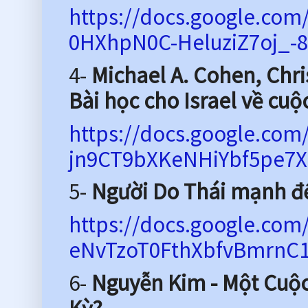
https://docs.google.co
0HXhpN0C-HeluziZ7oj_-8
4-
Michael A. Cohen, Chri
Bài học cho Israel về cuộ
https://docs.google.co
jn9CT9bXKeNHiYbf5pe7X
5-
Người Do Thái mạnh đ
https://docs.google.c
eNvTzoT0FthXbfvBmrnC1
6-
Nguyễn Kim - Một Cuộc