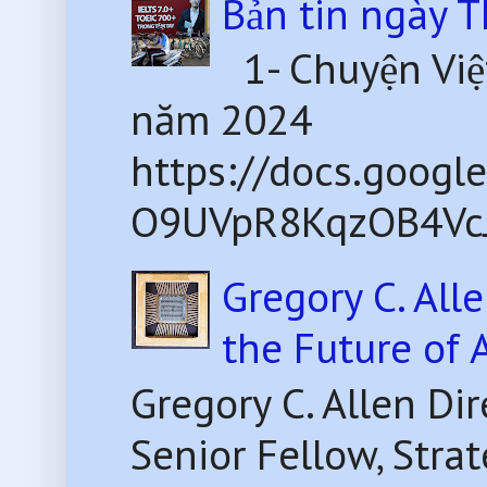
Bản tin ngày 
1- Chuyện Việ
năm 2024
https://docs.goog
O9UVpR8KqzOB4VcJ8
Gregory C. All
the Future of 
Gregory C. Allen Di
Senior Fellow, Str