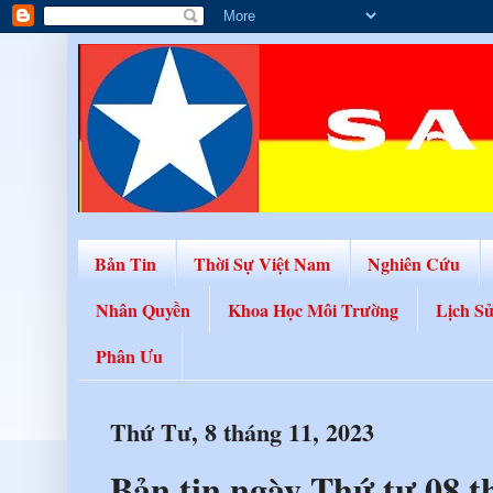
Bản Tin
Thời Sự Việt Nam
Nghiên Cứu
Nhân Quyền
Khoa Học Môi Trường
Lịch S
Phân Ưu
Thứ Tư, 8 tháng 11, 2023
Bản tin ngày Thứ tư 08 