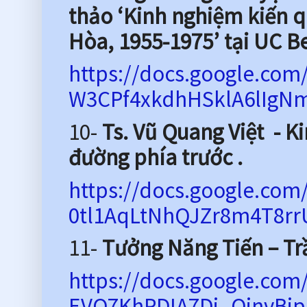
thảo ‘Kinh nghiệm kiến q
Hòa, 1955-1975’ tại UC B
https://docs.google.c
W3CPf4xkdhHSklA6lIgNm
10-
Ts. Vũ Quang Việt - K
đường phía trước .
https://docs.google.co
0tl1AqLtNhQJZr8m4T8rrU
11-
Tưởng Năng Tiến – Tr
https://docs.google.co
EVO7KhPDIA7Dj_OinvBip