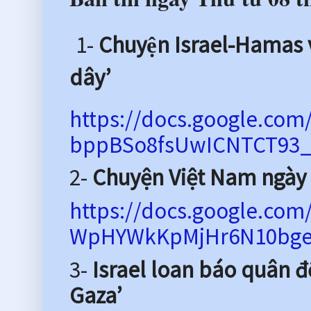
1-
Chuyện Israel-Hamas và
dây’
https://docs.google.c
bppBSo8fsUwICNTCT93_Y
2-
Chuyện Việt Nam ngày 
https://docs.google.co
WpHYWkKpMjHr6N10bgef0
3-
Israel loan báo quân đ
Gaza’