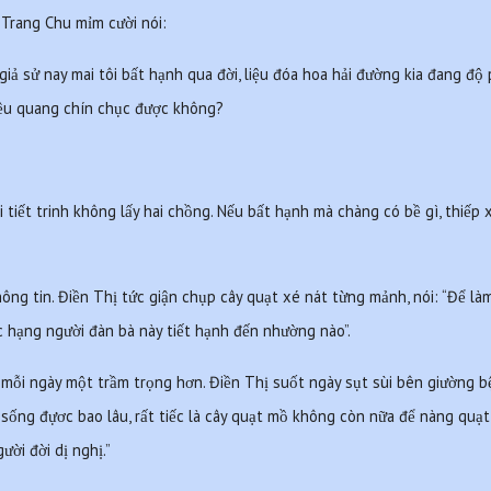
 Trang Chu mỉm cười nói:
 giả sử nay mai tôi bất hạnh qua đời, liệu đóa hoa hải đường kia đang đ
ều quang chín chục được không?
i tiết trinh không lấy hai chồng. Nếu bất hạnh mà chàng có bề gì, thiếp
ông tin. Điền Thị tức giận chụp cây quạt xé nát từng mảnh, nói: “Để làm
c hạng người đàn bà này tiết hạnh đến nhường nào”.
 mỗi ngày một trầm trọng hơn. Điền Thị suốt ngày sụt sùi bên giường b
 sống đựơc bao lâu, rất tiếc là cây quạt mồ không còn nữa để nàng quạt
ười đời dị nghị.”