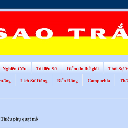
Nghiên Cứu
Tài liệu Sử
Điểm tin thế giới
Thời Sự 
rường
Lịch Sử Đảng
Biển Đông
Campuchia
Thờ
 Thiếu phụ quạt mồ