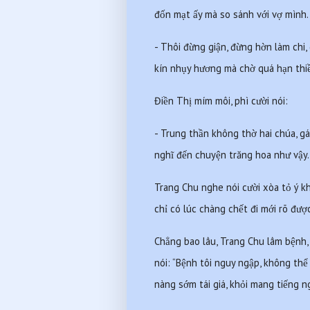
đốn mạt ấy mà so sánh với vợ mình.
- Thôi đừng giận, đừng hờn làm chi,
kín nhụy hương mà chờ quá hạn thi
Điền Thị mím môi, phì cười nói:
- Trung thần không thờ hai chúa, gá
nghĩ đến chuyện trăng hoa như vậy.
Trang Chu nghe nói cười xòa tỏ ý kh
chỉ có lúc chàng chết đi mới rõ đượ
Chẳng bao lâu, Trang Chu lâm bệnh,
nói: “Bệnh tôi nguy ngập, không thể
nàng sớm tái giá, khỏi mang tiếng ng