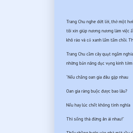
Trang Chu nghe dứt lời, thở một hơi
tôi xin giúp nương nương làm việc 
khô ráo và cỏ xanh lấm tấm chồi. Th
Trang Chu cầm cây quạt ngắm nghía, 
những bản năng dục vọng kinh tởm c
“Nếu chẳng oan gia đâu gặp nhau
Oan gia ràng buộc được bao lâu?
Nếu hay lúc chết không tình nghĩa
Thì sống thà đừng ân ái nhau!”
Thấy chồng bước vào nhà mặt rầu rầu