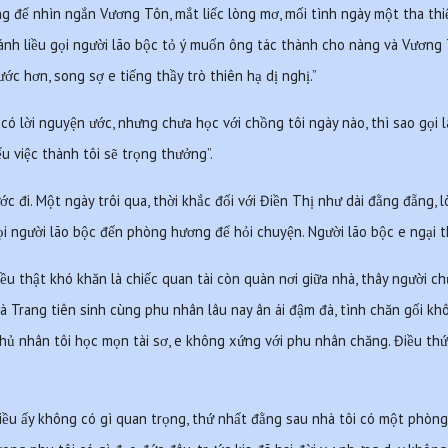
 để nhìn ngắn Vương Tôn, mắt liếc lòng mơ, mối tình ngày một tha thiế
nh liều gọi người lão bộc tỏ ý muốn ông tác thành cho nàng và Vương Tô
ớc hơn, song sợ e tiếng thầy trò thiên hạ dị nghị.”
ó lời nguyện ước, nhưng chưa học với chồng tôi ngày nào, thì sao gọi là 
u việc thành tôi sẽ trọng thưởng”.
ớc đi. Một ngày trôi qua, thời khắc đối với Điền Thị như dài đằng đẵng, 
ọi người lão bộc đến phòng hương để hỏi chuyện. Người lão bộc e ngại t
iều thật khó khăn là chiếc quan tài còn quàn nơi giữa nhà, thây người ch
à Trang tiên sinh cùng phu nhân lâu nay ân ái đậm đà, tình chăn gối khôn
n chủ nhân tôi học mọn tài sơ, e không xứng với phu nhân chăng. Điều thứ
iều ấy không có gì quan trọng, thứ nhất đằng sau nhà tôi có một phòng 