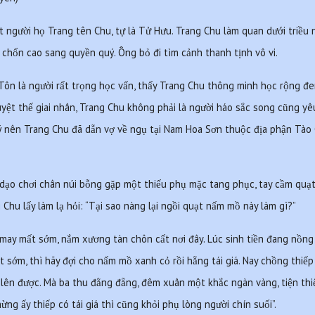
 người họ Trang tên Chu, tự là Tử Hưu. Trang Chu làm quan dưới triều n
 chốn cao sang quyền quý. Ông bỏ đi tìm cảnh thanh tịnh vô vi.
Tôn là người rất trọng học vấn, thấy Trang Chu thông minh học rộng đe
uyệt thế giai nhân, Trang Chu không phải là người háo sắc song cũng yêu
ý nên Trang Chu đã dẫn vợ về ngụ tại Nam Hoa Sơn thuộc địa phận Tào 
ạo chơi chân núi bỗng gặp một thiếu phụ mặc tang phục, tay cầm quạt
 Chu lấy làm lạ hỏi: “Tại sao nàng lại ngồi quạt nấm mồ này làm gì?”
may mất sớm, nắm xương tàn chôn cất nơi đây. Lúc sinh tiền đang nồng 
 sớm, thì hãy đợi cho nấm mồ xanh cỏ rồi hẵng tái giá. Nay chồng thiếp r
lên được. Mà ba thu đằng đẵng, đêm xuân một khắc ngàn vàng, tiện thiếp
ng ấy thiếp có tái giá thì cũng khỏi phụ lòng người chín suối”.