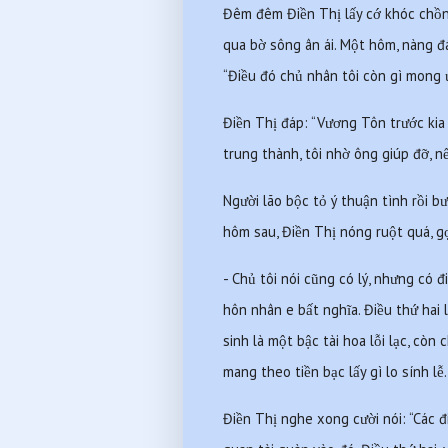
Đêm đêm Điền Thị lấy cớ khóc chồng
qua bờ sông ân ái. Một hôm, nàng đá
“Điều đó chủ nhân tôi còn gì mong ư
Điền Thị đáp: “Vương Tôn trước kia c
trung thành, tôi nhờ ông giúp đỡ, nế
Người lão bộc tỏ ý thuận tình rồi bư
hôm sau, Điền Thị nóng ruột quá, g
- Chủ tôi nói cũng có lý, nhưng có đ
hôn nhân e bất nghĩa. Điều thứ hai l
sinh là một bậc tài hoa lỗi lạc, cò
mang theo tiền bạc lấy gì lo sính lễ.
Điền Thị nghe xong cười nói: “Các đ