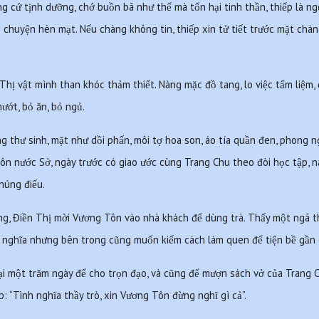
g cứ tịnh dưỡng, chớ buồn bã như thế mà tổn hại tinh thần, thiếp là ngư
àm chuyện hèn mạt. Nếu chàng không tin, thiếp xin tử tiết trước mặt chàn
Thị vật mình than khóc thảm thiết. Nàng mặc đồ tang, lo việc tẩm liệm, 
ướt, bỏ ăn, bỏ ngủ.
thư sinh, mặt như dồi phấn, môi tợ hoa son, áo tía quần đen, phong ng
n nước Sở, ngày trước có giao ước cùng Trang Chu theo đòi học tập, na
húng điếu.
ng, Điền Thị mời Vương Tôn vào nhà khách để dùng trà. Thấy một ngã thư
lễ nghĩa nhưng bên trong cũng muốn kiếm cách làm quen để tiện bề gần 
i một trăm ngày để cho trọn đạo, và cũng để mượn sách vở của Trang Ch
: “Tình nghĩa thầy trò, xin Vương Tôn đừng nghĩ gì cả”.