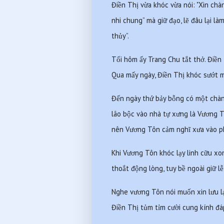
Điền Thị vừa khóc vừa nói: "Xin chàn
nhi chung” mà giữ đạo, lẽ đâu lại l
thủy”.
Tối hôm ấy Trang Chu tắt thở. Điền 
Qua mấy ngày, Điền Thị khóc sướt m
Đến ngày thứ bảy bỗng có một chàng 
lão bộc vào nhà tự xưng là Vương Tô
nên Vương Tôn cảm nghĩ xưa vào p
Khi Vương Tôn khóc lạy linh cữu xo
thoắt động lòng, tuy bề ngoài giữ 
Nghe vương Tôn nói muốn xin lưu lạ
Điền Thị tủm tỉm cười cung kính đáp