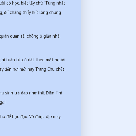
ời có học, biết lấy chữ “Tùng nhất 
g, để chàng thấy hết lòng chung 
quàn quan tài chồng ở giữa nhà. 
hi tuấn tú, có dắt theo một người 
y đến nơi mới hay Trang Chu chết, 
 sinh trẻ đẹp như thế, Điền Thị 
gũi.
u để học đạo. Vớ được dịp may, 