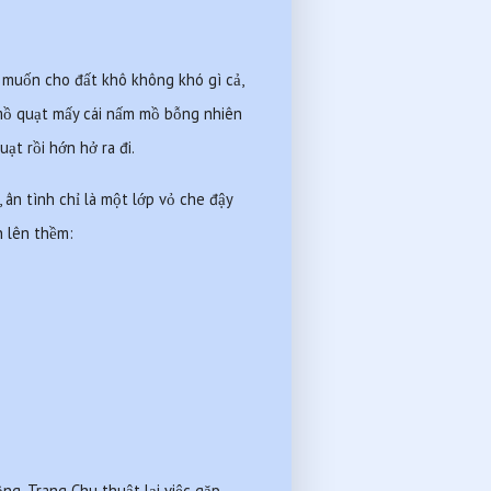
 muốn cho đất khô không khó gì cả, 
mồ quạt mấy cái nấm mồ bỗng nhiên 
ạt rồi hớn hở ra đi.
ân tình chỉ là một lớp vỏ che đậy 
n lên thềm:
g, Trang Chu thuật lại việc gặp 