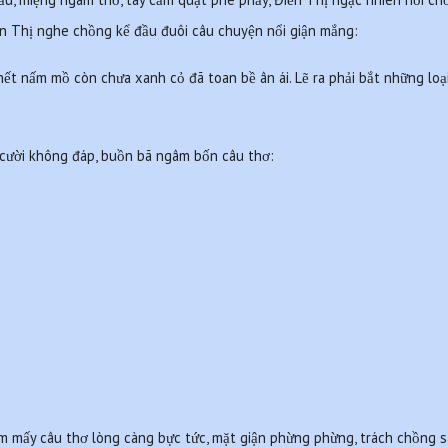
n Thị nghe chồng kể đầu đuôi câu chuyện nổi giận mắng: 
chết nấm mồ còn chưa xanh cỏ đã toan bề ân ái. Lẽ ra phải bắt những loại
 cười không đáp, buồn bã ngâm bốn câu thơ:
 mấy câu thơ lòng càng bực tức, mặt giận phừng phừng, trách chồng s