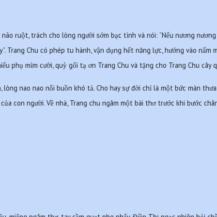
 não ruột, trách cho lòng người sớm bạc tình và nói: “Nếu nương nương
ấy”. Trang Chu có phép tu hành, vận dụng hết năng lực, hướng vào nấm 
iếu phụ mỉm cười, quỳ gối tạ ơn Trang Chu và tặng cho Trang Chu cây qu
lòng nao nao nỗi buồn khó tả. Cho hay sự đời chỉ là một bức màn thưa, 
ủa con người. Về nhà, Trang chu ngâm một bài thơ trước khi bước châ
, miệng ngâm thơ, tay cầm quạt phe phẩy, Điền Thị ngạc nhiên hỏi chồn