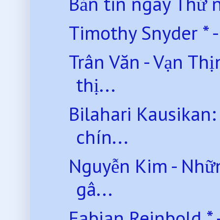
Bản tin ngày Thứ
Timothy Snyder * -
Trân Văn - Vạn Th
thị...
Bilahari Kausikan:
chín...
Nguyễn Kim - Nhữn
gâ...
Fabian Reinbold * 