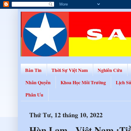
Bản Tin
Thời Sự Việt Nam
Nghiên Cứu
Nhân Quyền
Khoa Học Môi Trường
Lịch S
Phân Ưu
Thứ Tư, 12 tháng 10, 2022
Hàn Lam - Việt Nam :Ti