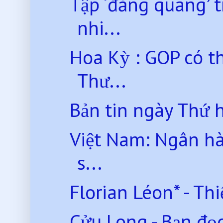
Tập ‘đăng quang’ 
nhi...
Hoa Kỳ : GOP có th
Thư...
Bản tin ngày Thứ 
Việt Nam: Ngân hàn
s...
Florian Léon* - Thi
Cửu Long - Bạn đọc 