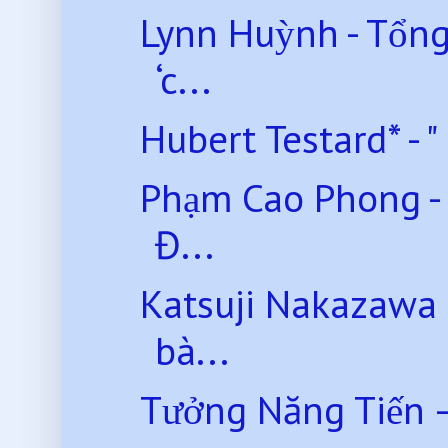
Lynn Huỳnh - Tổn
‘c...
Hubert Testard* - "
P hạm Cao Phong -
Đ...
Katsuji Nakazawa 
bà...
Tưởng Năng Tiến –