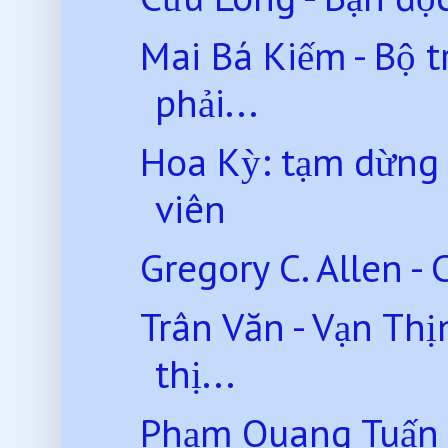
Mai Bá Kiếm - Bộ 
phải...
Hoa Kỳ: tạm dừng 
viên
Gregory C. Allen - 
Trân Văn - Vạn Th
thị...
Phạm Quang Tuấn -