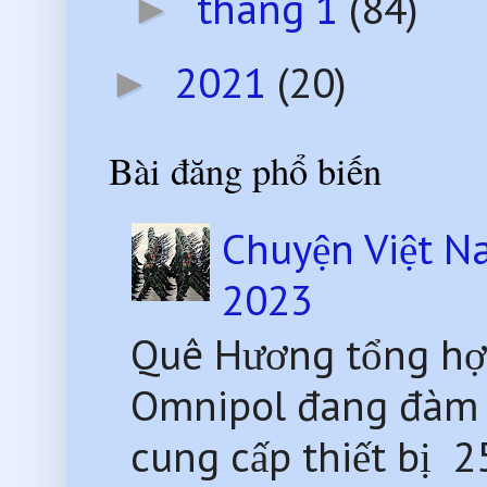
tháng 1
(84)
►
2021
(20)
►
Bài đăng phổ biến
Chuyện Việt N
2023
Quê Hương tổng hợ
Omnipol đang đàm 
cung cấp thiết bị 2