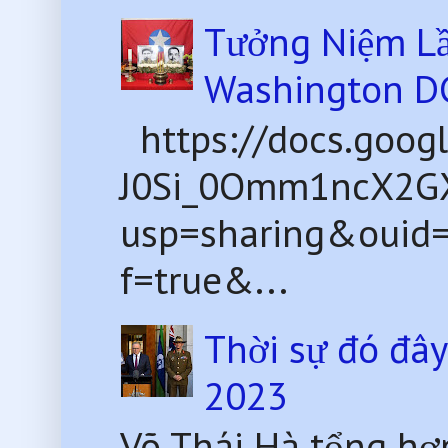
Tưởng Niệm Lầ
Washington D
https://docs.goog
J0Si_0Omm1ncX2G
usp=sharing&ouid
f=true&...
Thời sự đó đâ
2023
Võ Thái Hà tổng hợ