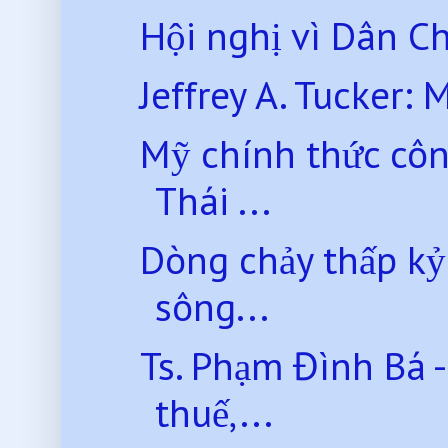
Hội nghị vì Dân C
Jeffrey A. Tucker: 
Mỹ chính thức côn
Thái ...
Dòng chảy thấp kỷ
sông...
Ts. Phạm Đình Bá -
thuế,...