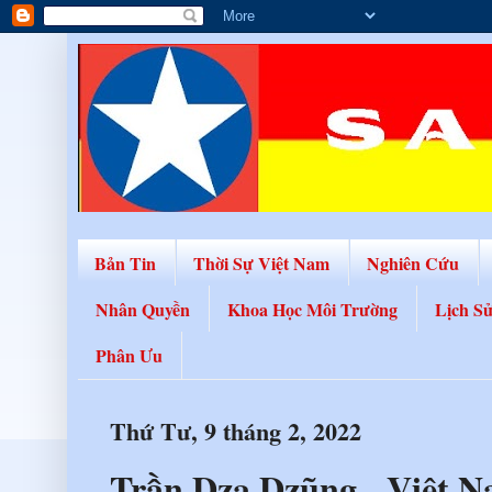
Bản Tin
Thời Sự Việt Nam
Nghiên Cứu
Nhân Quyền
Khoa Học Môi Trường
Lịch S
Phân Ưu
Thứ Tư, 9 tháng 2, 2022
Trần Dzạ Dzũng - Việt N