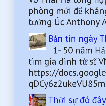
phòng mới để kháng
tướng Úc Anthony Al
Bản tin ngày 
1- 50 năm Hải
tìm gia đình tử sĩ 
https://docs.goog
qDCy6z2ukeVU85mU
Thời sự đó đâ