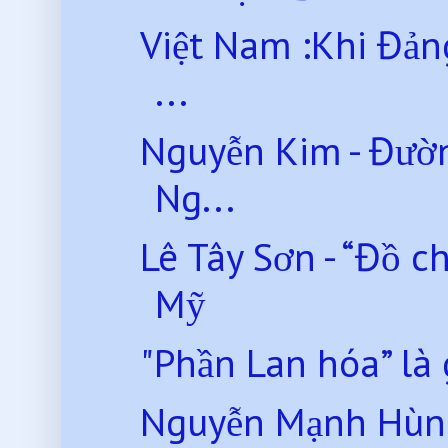
Việt Nam :Khi Đản
...
Nguyễn Kim - Đườn
Ng...
Lê Tây Sơn - “Đồ c
Mỹ
"Phần Lan hóa” là 
Nguyễn Mạnh Hùng