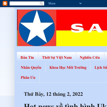
Bản Tin
Thời Sự Việt Nam
Nghiên Cứu
Nhân Quyền
Khoa Học Môi Trường
Lịch S
Phân Ưu
Thứ Bảy, 12 tháng 2, 2022
Hot news về tình hình Uk