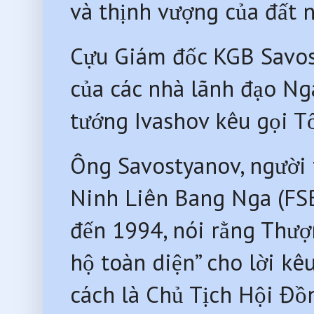
và thịnh vượng của đất 
Cựu Giám đốc KGB Savos
của các nhà lãnh đạo Ng
tướng Ivashov kêu gọi Tổ
Ông Savostyanov, người
Ninh Liên Bang Nga (FS
đến 1994, nói rằng Thư
hộ toàn diện” cho lời kê
cách là Chủ Tịch Hội Đồ