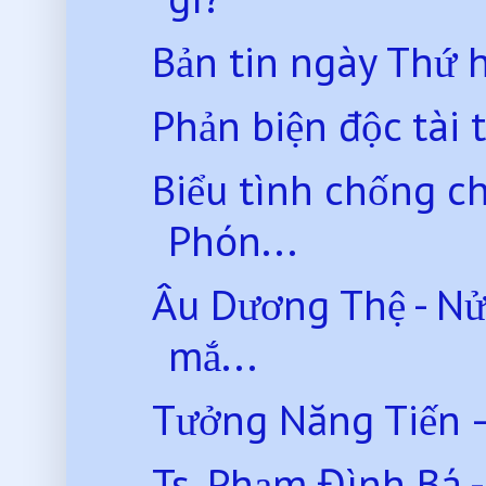
Bản tin ngày Thứ 
Phản biện độc tài 
Biểu tình chống c
Phón...
Âu Dương Thệ - Nử
mắ...
Tưởng Năng Tiến –
Ts. Phạm Đình Bá 