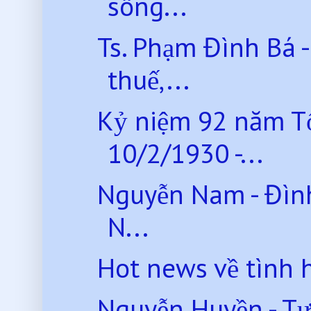
sông...
Ts. Phạm Đình Bá -
thuế,...
Kỷ niệm 92 năm T
10/2/1930 -...
Nguyễn Nam - Đình
N...
Hot news về tình 
Nguyễn Huyền - Tự