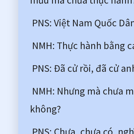
mưu mà chưa thực hành
 PNS: Việt Nam Quốc Dân
 NMH: Thực hành bằng c
 PNS: Đã cử rồi, đã cử an
 NMH: Nhưng mà chưa mời
không?
 PNS: Chưa, chưa có, nghĩ