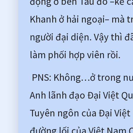
động ở bên Tàu đó –kể 
Khanh ở hải ngoại– mà tr
người đại diện. Vậy thì đ
làm phối hợp viên rồi. 
 PNS: Không…ở trong nướ
Anh lãnh đạo Đại Việt Q
Tuyên ngôn của Đại Việt
đường lối của Việt Nam 