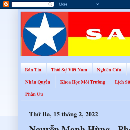
Bản Tin
Thời Sự Việt Nam
Nghiên Cứu
Nhân Quyền
Khoa Học Môi Trường
Lịch S
Phân Ưu
Thứ Ba, 15 tháng 2, 2022
Nguyễn Mạnh Hùng - Ph