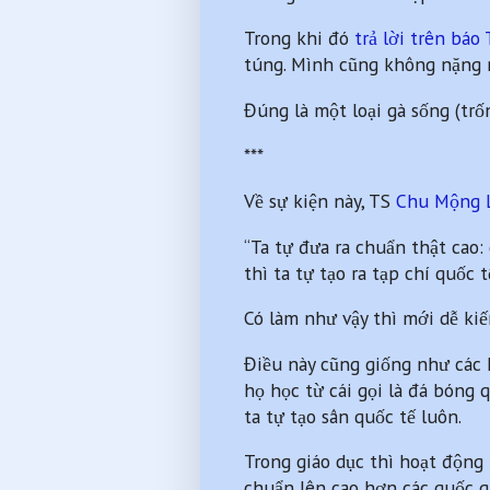
Trong khi đó
trả lời trên báo 
túng. Mình cũng không nặng 
Đúng là một loại gà sống (trố
***
Về sự kiện này, TS
Chu Mộng 
“Ta tự đưa ra chuẩn thật cao: 
thì ta tự tạo ra tạp chí quốc t
Có làm như vậy thì mới dễ kiế
Điều này cũng giống như các H
họ học từ cái gọi là đá bóng q
ta tự tạo sân quốc tế luôn.
Trong giáo dục thì hoạt động
chuẩn lên cao hơn các quốc gi