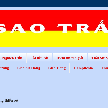
Nghiên Cứu
Tài liệu Sử
Điểm tin thế giới
Thời Sự 
rường
Lịch Sử Đảng
Biển Đông
Campuchia
Thờ
g thiến sót!