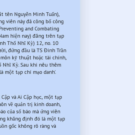
tắt tên Nguyễn Minh Tuấn),
ứng viên này đã công bố công
“Preventing and Combating
 Nam hiện nay) đăng trên tạp
nh Thổ Nhĩ Kỳ) 12, no. 10
gười, đứng đầu là TS Đinh Trần
 môn kỹ thuật hoặc tài chính,
hổ Nhĩ Kỳ. Sau khi nêu thêm
à một tạp chí mạo danh’.
 Cập và Ai Cập học, một tạp
ôn về quản trị kinh doanh,
 báo của số báo mà ứng viên
ung khẳng định đó là một tạp
guồn gốc không rõ ràng và