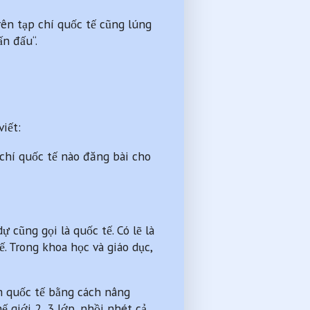
trên tạp chí quốc tế cũng lúng
n đấu“.
iết:
p chí quốc tế nào đăng bài cho
 cũng gọi là quốc tế. Có lẽ là
ế. Trong khoa học và giáo dục,
m quốc tế bằng cách nâng
 giới 2, 3 lớp, nhồi nhét cả