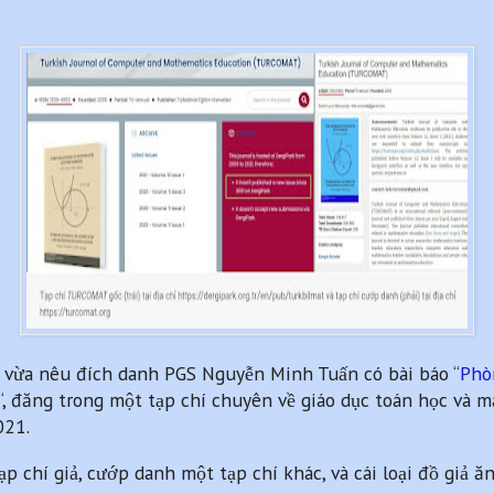
 vừa nêu đích danh PGS Nguyễn Minh Tuấn có bài báo “
Phò
“, đăng trong một tạp chí chuyên về giáo dục toán học và m
021.
p chí giả, cướp danh một tạp chí khác, và cái loại đồ giả ă