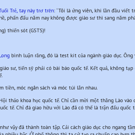
Tuổi Trẻ, tay này trơ trẽn
: “Tôi là ứng viên, khi lần đầu viết 
nề, phấn đấu năm nay không được giáo sư thì sang năm phấ
ng) thiến sót (GSTS)!
Long
bình luận rằng, đó là test kit của ngành giáo dục. Ông v
giáo sư, tiến sỹ phải có bài báo quốc tế. Kết quả, không tạ
ế.
m tiền, móc ngân sách và móc túi lẫn nhau.
ội thảo khoa học quốc tế. Chỉ cần mời một thằng Lào vào dự
uốc tế. Chỉ đá giao hữu với Lào đã có thế là trận đấu quốc t
 như vậy đã thành toàn tập. Cải cách giáo dục cho ngang tầ
a nhiều bậc. Ở phổ thông thì ta cứ tạo ra chuẩn cao hơn thế