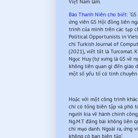
Việt Nam làm.
Báo Thanh Niên cho biết
: “G
ứng viên GS Hội đồng liên ngà
trình của mình trên các tạp 
Political Opportunists in Vie
chí Turkish Journal of Compu
(2021), viết tắt là Turcomat.
Ngọc Huy (tự xưng là GS về ng
không liên quan gì đến giáo d
một số yếu tố có tính chuyên 
Hoặc với một công trình khác,
chí có tổng biên tập và phó 
người kia về hành chính công 
Ng.M.T đăng bài không liên qu
chí mạo danh. Ngoài ra, ứng v
không có ban biên tập“.