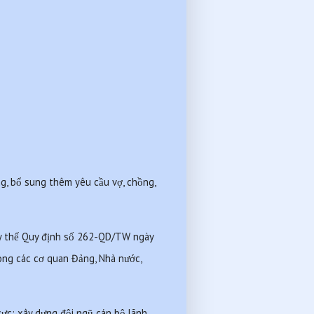
g, bổ sung thêm yêu cầu vợ, chồng, 
y thế Quy định số 262-QD/TW ngày 
ong các cơ quan Đảng, Nhà nước, 
ực; xây dựng đội ngũ cán bộ lãnh 