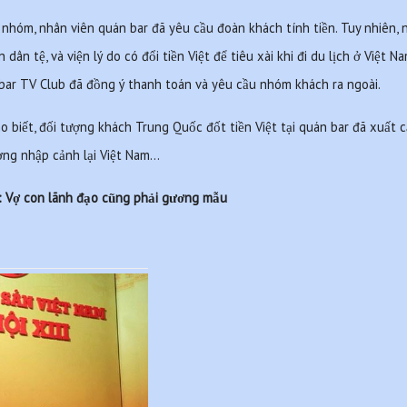
hóm, nhân viên quán bar đã yêu cầu đoàn khách tính tiền. Tuy nhiên, nh
 dân tệ, và viện lý do có đổi tiền Việt để tiêu xài khi đi du lịch ở Việt Na
án bar TV Club đã đồng ý thanh toán và yêu cầu nhóm khách ra ngoài.
 biết, đối tượng khách Trung Quốc đốt tiền Việt tại quán bar đã xuất c
ượng nhập cảnh lại Việt Nam…
m: Vợ con lãnh đạo cũng phải gương mẫu