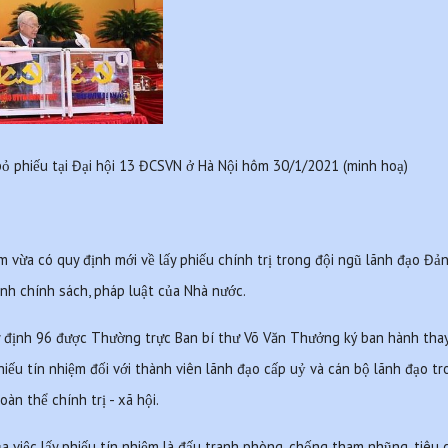
ỏ phiếu tại Đại hội 13 ĐCSVN ở Hà Nội hôm 30/1/2021 (minh hoạ) 
 vừa có quy định mới về lấy phiếu chính trị trong đội ngũ lãnh đạo Đản
nh chính sách, pháp luật của Nhà nước.
 định 96 được Thường trực Ban bí thư Võ Văn Thưởng ký ban hành tha
hiếu tín nhiệm đối với thành viên lãnh đạo cấp uỷ và cán bộ lãnh đạo tr
àn thể chính trị - xã hội.
 việc lấy phiếu tín nhiệm là đấu tranh phòng, chống tham nhũng, tiêu c