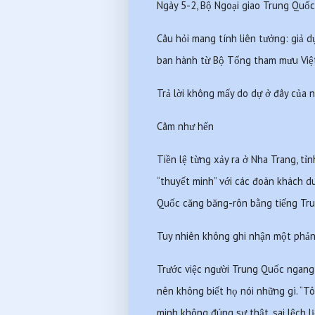
Ngày 5-2, Bộ Ngoại giao Trung Quốc
Câu hỏi mang tính liên tưởng: giả d
ban hành từ Bộ Tổng tham mưu Việ
Trả lời không mấy do dự ở đây của ngư
Câm như hến
Tiền lệ từng xảy ra ở Nha Trang, t
“thuyết minh” với các đoàn khách d
Quốc căng băng-rôn bằng tiếng Tru
Tuy nhiên không ghi nhận một phản 
Trước việc người Trung Quốc ngang 
nên không biết họ nói những gì. “Tô
minh không đúng sự thật, sai lệch lị