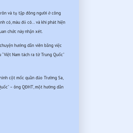
ôn và tụ tập đông người ở công 
h có, màu đỏ có… và khi phát hiện 
quan chức này nhận xét.
 chuyện hướng dẫn viên bằng việc 
u “Việt Nam tách ra từ Trung Quốc” 
hình cột mốc quần đảo Trường Sa, 
 Quốc” – ông QĐHT, một hướng dẫn 