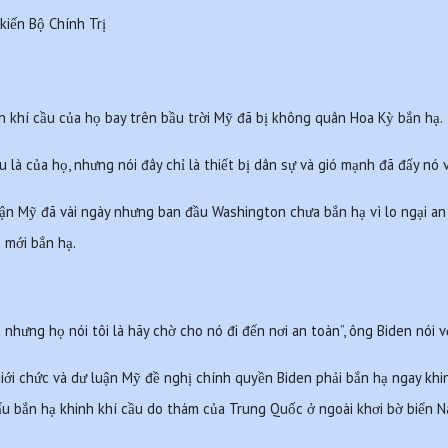
 kiến Bộ Chính Trị
h khí cầu của họ bay trên bầu trời Mỹ đã bị không quân Hoa Kỳ bắn hạ.
u là của họ, nhưng nói đây chỉ là thiết bị dân sự và gió mạnh đã đẩy nó
hận Mỹ đã vài ngày nhưng ban đầu Washington chưa bắn hạ vì lo ngại an 
n mới bắn hạ.
 nhưng họ nói tôi là hãy chờ cho nó đi đến nơi an toàn”, ông Biden nói 
giới chức và dư luận Mỹ đề nghị chính quyền Biden phải bắn hạ ngay khin
ấu bắn hạ khinh khí cầu do thám của Trung Quốc ở ngoài khơi bờ biển N