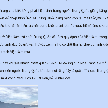
ang cho biết từng phát hiện tình trạng người Trung Quốc giăng băng-r
Sơn để chụp hình. “Người Trung Quốc căng băng-rôn đủ màu sắc, màu xan
nếu thu về rồi, kiểm tra nội dung không tốt thì rất nguy hiểm”, ông cựu 
gười Việt Nam thì phía Trung Quốc đã lách quy định của Việt Nam trong
g”, “lãnh đạo đoàn”; và như vậy xem ra họ có thể tha hồ thuyết minh kiể
 trách Việt Nam nữa.
n” này khi đưa khách tham quan ở Viện Hải dương học Nha Trang, tại mô 
ẫn viên người Trung Quốc tỉnh bơ nói rằng đây là quần đảo của Trung
ột công ty du lịch tại Sài Gòn, kể lại như vậy.