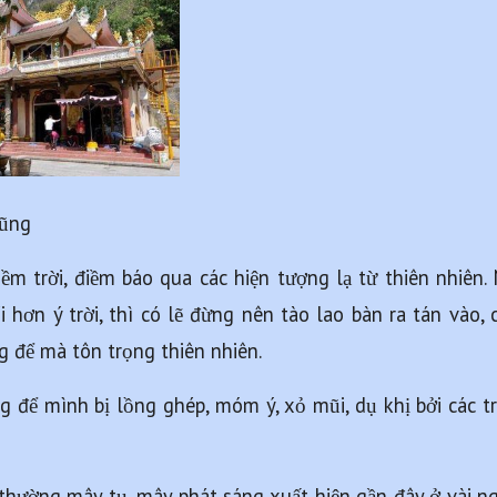
Dũng
 điềm trời, điềm báo qua các hiện tượng lạ từ thiên nhiê
hơn ý trời, thì có lẽ đừng nên tào lao bàn ra tán vào, cá
g để mà tôn trọng thiên nhiên. 
 để mình bị lồng ghép, móm ý, xỏ mũi, dụ khị bởi các trò d
 thường mây tụ, mây phát sáng xuất hiện gần đây ở vài 