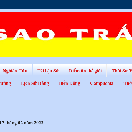
Nghiên Cứu
Tài liệu Sử
Điểm tin thế giới
Thời Sự 
rường
Lịch Sử Đảng
Biển Đông
Campuchia
Thờ
17 tháng 02 năm 2023