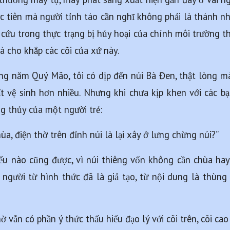
ớc tiên mà người tỉnh táo cần nghĩ không phải là thánh nhâ
 cứu trong thực trạng bị hủy hoại của chính môi trường th
à cho khắp các cõi của xứ này.
g năm Quý Mão, tôi có dịp đến núi Bà Đen, thật lòng mà n
 vệ sinh hơn nhiều. Nhưng khi chưa kịp khen với các bạn 
ng thủy của một người trẻ:
a, điện thờ trên đỉnh núi là lại xây ở lưng chừng núi?” 
iểu nào cũng được, vì núi thiêng vốn không cần chùa hay
người từ hình thức đã là giả tạo, từ nội dung là thùng 
 vẫn có phần ý thức thấu hiểu đạo lý với cõi trên, cõi ca