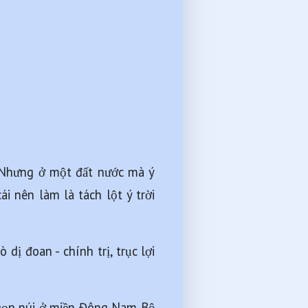
n. Nhưng ở một đất nước mà ý 
i nên làm là tách lột ý trời 
ị đoan - chính trị, trục lợi 
ngọn núi ở miền Đông Nam Bộ 