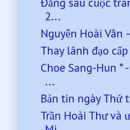
Đằng sau cuộc tran
2...
Nguyễn Hoài Vân –
Thay lãnh đạo cấp
Choe Sang-Hun * -
...
Bản tin ngày Thứ 
Trần Hoài Thư và 
Mi...