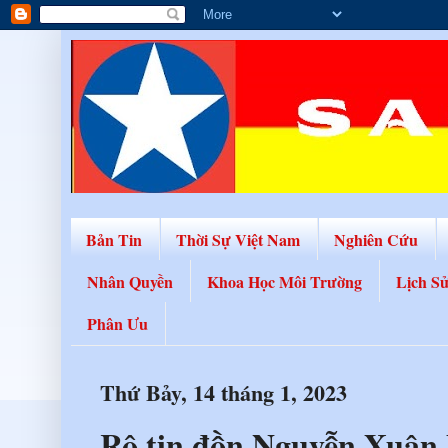
Bản Tin
Thời Sự Việt Nam
Nghiên Cứu
Nhân Quyền
Khoa Học Môi Trường
Lịch S
Phân Ưu
Thứ Bảy, 14 tháng 1, 2023
Rộ tin đồn Nguyễn Xuân 