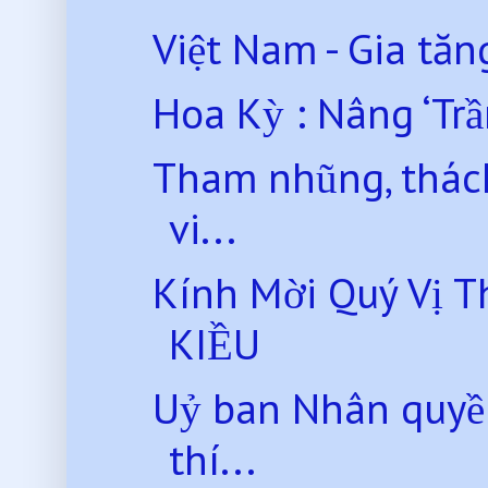
Việt Nam - Gia tăng
Hoa Kỳ : Nâng ‘Tr
Tham nhũng, thách
vi...
Kính Mời Quý Vị 
KIỀU
Uỷ ban Nhân quyề
thí...