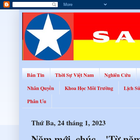
Bản Tin
Thời Sự Việt Nam
Nghiên Cứu
Nhân Quyền
Khoa Học Môi Trường
Lịch S
Phân Ưu
Thứ Ba, 24 tháng 1, 2023
Năm mới, chúc... 'Từ năm 