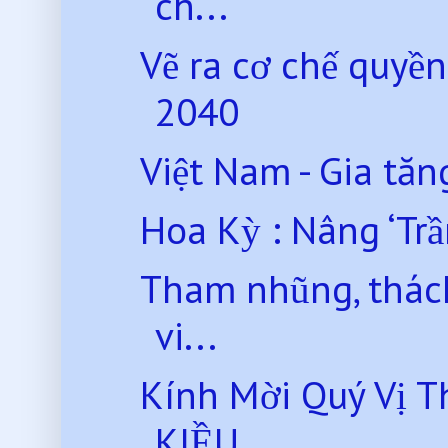
ch...
Vẽ ra cơ chế quyền
2040
Việt Nam - Gia tăng
Hoa Kỳ : Nâng ‘Tr
Tham nhũng, thách
vi...
Kính Mời Quý Vị 
KIỀU