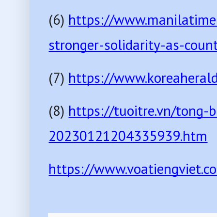
(6) 
https://www.manilatime
stronger-solidarity-as-cou
(7) 
https://www.koreahera
(8) 
https://tuoitre.vn/tong
20230121204335939.htm
https://www.voatiengviet.c