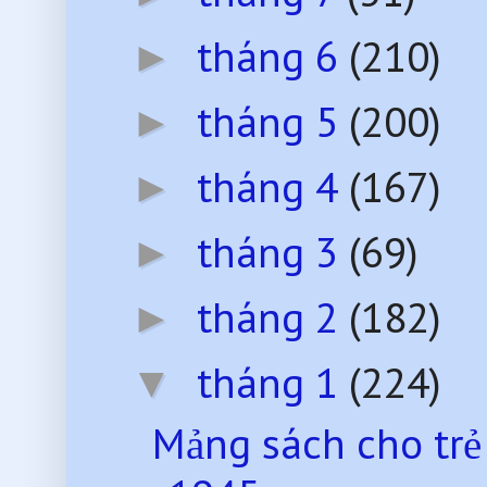
tháng 6
(210)
►
tháng 5
(200)
►
tháng 4
(167)
►
tháng 3
(69)
►
tháng 2
(182)
►
tháng 1
(224)
▼
Mảng sách cho trẻ