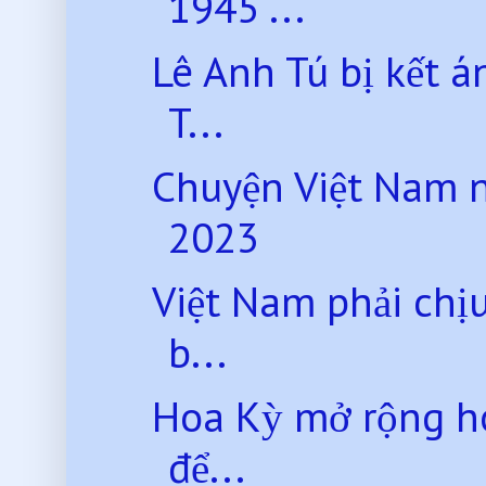
1945 ...
Lê Anh Tú bị kết á
T...
Chuyện Việt Nam 
2023
Việt Nam phải chị
b...
Hoa Kỳ mở rộng ho
để...