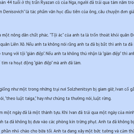
án 44 tuổi ở thị trấn Ryazan cũ của Nga, người đã trải qua tám năm trong 
an Denisovich" là tác phẩm văn học đầu tiên của ông, câu chuyện đơn giả
à một nông dân chất phác. "Tội ác" của anh ta là trốn thoát khỏi quân Đ
quân Liên Xô. Nếu anh ta không nói rằng anh ta đã bị bắt thì anh ta đã 
p trung với tội "gián điệp". Nếu anh ta không thú nhận là "gián điệp" thì an
tìm ra hoạt động "gián điệp" mà anh đã làm.
 giống như một trong những trại nơi Solzhenitsyn bị giam giữ, Ivan cố 
ói, "theo luật taiga," hay như chúng ta thường nói, luật rừng.
 một ngày đã là một thành tựu. Khi Ivan đã trải qua một ngày của mình,
 ta đã không bị đưa vào các phòng kín trừng phạt. Anh ta đã không bị 
 phần nhỏ cháo cho bữa tối. Anh ta đang xây một bức tường và cảm thấy 