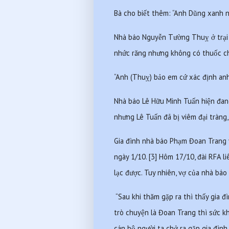
Bà cho biết thêm: “Anh Dũng xanh n
Nhà báo Nguyễn Tường Thuỵ ở trại A
nhức răng nhưng không có thuốc chữa
“Anh (Thuỵ) bảo em cứ xác định anh
Nhà báo Lê Hữu Minh Tuấn hiện đang 
nhưng Lê Tuấn đã bị viêm đại tràng,
Gia đình nhà báo Phạm Đoan Trang v
ngày 1/10. [3] Hôm 17/10, đài RFA l
lạc được. Tuy nhiên, vợ của nhà bá
 “Sau khi thăm gặp ra thì thấy gia 
trò chuyện là Đoan Trang thì sức k
cán bộ người ta chở ra gặp gia đình 