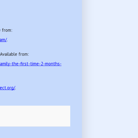
VNTB. Tình trạng sức khoẻ đáng lo ngại của ông Phạm Chí Dũng trong trại giam. 17/01/2023; Available from: 
iam/
.
RFA. Nhà báo Phạm Đoan Trang được gặp gia đình lần đầu tiên sau phiên tòa phúc thẩm. 17/10/2022; Available from: 
mily-the-first-time-2-months-
ect.org/
.