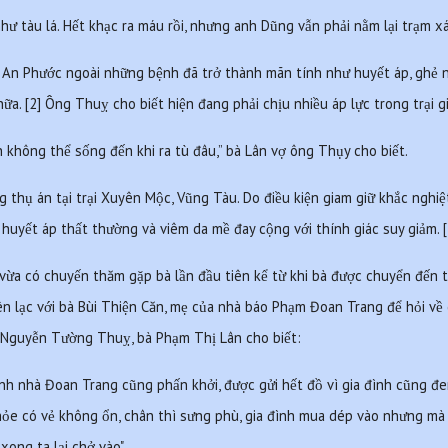
hư tàu lá. Hết khạc ra máu rồi, nhưng anh Dũng vẫn phải nằm lại trạm x
n Phước ngoài những bệnh đã trở thành mãn tính như huyết áp, ghẻ ngứ
. [2] Ông Thuỵ cho biết hiện đang phải chịu nhiều áp lực trong trại g
 không thể sống đến khi ra tù đâu,” bà Lân vợ ông Thụy cho biết.
thụ án tại trại Xuyên Mộc, Vũng Tàu. Do điều kiện giam giữ khắc nghiệt
 huyết áp thất thường và viêm da mề đay cộng với thính giác suy giảm. [
ừa có chuyến thăm gặp bà lần đầu tiên kể từ khi bà được chuyển đến t
iên lạc với bà Bùi Thiện Căn, mẹ của nhà báo Phạm Đoan Trang để hỏi v
o Nguyễn Tường Thuỵ, bà Phạm Thị Lân cho biết:
đình nhà Đoan Trang cũng phấn khởi, được gửi hết đồ vì gia đình cũng đem
hỏe có vẻ không ổn, chân thì sưng phù, gia đình mua dép vào nhưng mà
xong ta lại chở vào".