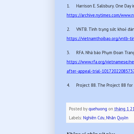
1.
https://archive.nytimes.com/www.
2.
https://vietnamthoibao.org/vntb-t
3.
https://www.rfa.org/vietnamese/n
after-appeal-trial-10172022085737
4.
Project 88. The Project 88 for
Posted by
quehuong
on
tháng 1 2
Labels:
Nghiên Cứu
,
Nhân Quyền
Không có nhận xét nào: