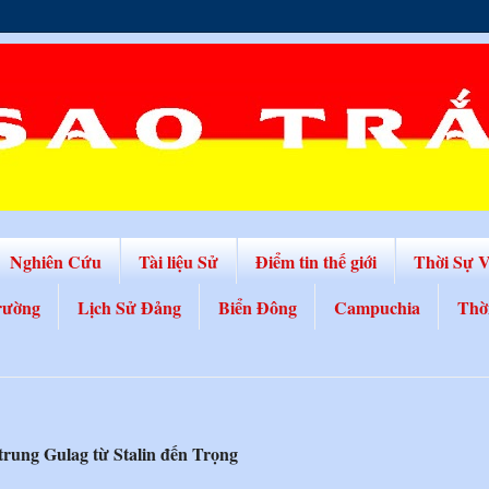
Nghiên Cứu
Tài liệu Sử
Điểm tin thế giới
Thời Sự 
rường
Lịch Sử Đảng
Biển Đông
Campuchia
Thờ
 trung Gulag từ Stalin đến Trọng