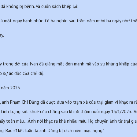
 đã không bị bệnh. Và cuốn sách khép lại:
à một ngày hạnh phúc. Có ba nghìn sáu trăm năm mươi ba ngày như thế 
y.
 trong đời của Ivan đã giáng một đòn mạnh mẽ vào sự khủng khiếp của ch
ào sự ác độc của chế độ.
n năm 2023
anh Phạm Chí Dũng đã được đưa vào trạm xá của trại giam vì khạc ra rất
c tình trạng sức khoẻ của chồng sau khi đi thăm nuôi ngày 15/1/2023. “
hấy toàn máu…Ảnh nói khạc ra khá nhiều máu. Họ chuyển ảnh từ trại giam
ng. Bác sĩ kết luận là anh Dũng bị rách niêm mạc họng.”