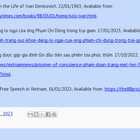
Harrison E. Salisbury. One Day in the Life of Ivan Denisovich. 22/01/1963; Available from: 
nytimes.com/books/98/03/01/home/solz-ivan.html
.
inh-trang-suc-khoe-dang-lo-ngai-cua-ong-pham-chi-dung-trong-trai-g
ews/vietnamnews/prisoner-of-concsience-pham-doan-trang-met-her-fa
.html
.
 Free Speech in Vietnam. 16/01/2023; Available from: 
https://the88proj
1, 2023