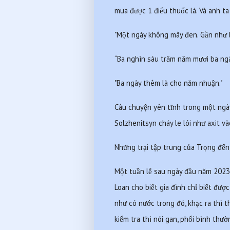
mua được 1 điếu thuốc lá. Và anh ta
"Một ngày không mây đen. Gần như l
“Ba nghìn sáu trăm năm mươi ba ngà
"Ba ngày thêm là cho năm nhuận."
Câu chuyện yên tĩnh trong một ngày
Solzhenitsyn cháy le lói như axit v
Những trại tập trung của Trọng đế
Một tuần lễ sau ngày đầu năm 2023, 
Loan cho biết gia đình chỉ biết đượ
như có nước trong đó, khạc ra thì t
kiểm tra thì nói gan, phổi bình thườ