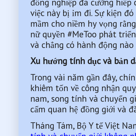
đồng nghiệp đã cưỡng hiếp c
việc này bị ỉm đi. Sự kiện đó
mầm cho niềm hy vọng rằng v
nữ quyền #MeToo phát triển
và chẳng có hành động nào 
Xu hướng tính dục và bản d
Trong vài năm gần đây, chín
khiêm tốn về công nhận quy
nam, song tính và chuyển giớ
cấm quan hệ đồng giới và đă
Tháng Tám, Bộ Y tế Việt Na
tính và chuyển giới không p