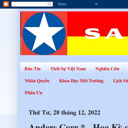
Bản Tin
Thời Sự Việt Nam
Nghiên Cứu
Nhân Quyền
Khoa Học Môi Trường
Lịch S
Phân Ưu
Thứ Tư, 28 tháng 12, 2022
Anders Corr * - Hoa Kỳ s