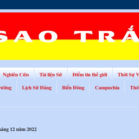
Nghiên Cứu
Tài liệu Sử
Điểm tin thế giới
Thời Sự 
rường
Lịch Sử Đảng
Biển Đông
Campuchia
Thờ
tháng 12 năm 2022