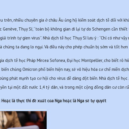
u trên, nhiều chuyên gia ở châu Âu ủng hộ kiểm soát dịch tễ đối với k
c Genève, Thụy Sĩ, ‘‘toàn bộ không gian đi lại tự do Schengen cần thiết 
giải trình tự gien virus’’. Nhà dịch tễ học Thụy Sĩ lưu ý : ‘‘Chỉ có như vậy
à chúng ta đang lo ngại. Và điều này cho phép chuẩn bị sớm và tốt hơn c
a dịch tễ học Pháp Mircea Sofonea, Đại học Montpellier, cho biết rõ hiểm
 biến chủng Omicron phổ biến hiện nay, sẽ vô hiệu hóa cơ chế miễn dịc
h bùng phát mạnh tạo cơ hội cho virus dễ dàng đột biến. Nhà dịch tễ học 
ruyền tại một đất nước 1,4 tỷ dân, và trong một cộng đồng dân cư còn rất
: Hoặc là thực thi đề xuất của Nga hoặc là Nga sẽ tự quyết