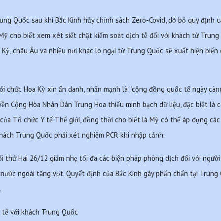
ung Quốc sau khi Bắc Kinh hủy chính sách Zero-Covid, dỡ bỏ quy định cá
ỹ cho biết xem xét siết chặt kiểm soát dịch tễ đối với khách từ Trung
 Kỳ, châu Âu và nhiều nơi khác lo ngại từ Trung Quốc sẽ xuất hiện biến 
ới chức Hoa Kỳ xin ẩn danh, nhấn mạnh là ‘‘cộng đồng quốc tế ngày càng
ền Cộng Hòa Nhân Dân Trung Hoa thiếu minh bạch dữ liệu, đặc biệt là các dữ
i của Tổ chức Y tế Thế giới, đồng thời cho biết là Mỹ có thể áp dụng các
khách Trung Quốc phải xét nghiệm PCR khi nhập cảnh.  
i thứ Hai 26/12 giảm nhẹ tối đa các biện pháp phòng dịch đối với người
nước ngoài tăng vọt. Quyết định của Bắc Kinh gây phấn chấn tại Trung
.
 tễ với khách Trung Quốc  