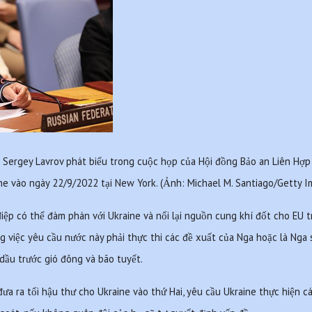
 Sergey Lavrov phát biểu trong cuộc họp của Hội đồng Bảo an Liên Hợp 
ne vào ngày 22/9/2022 tại New York. (Ảnh: Michael M. Santiago/Getty I
iệp có thể đàm phán với Ukraine và nối lại nguồn cung khí đốt cho EU t
g việc yêu cầu nước này phải thực thi các đề xuất của Nga hoặc là Nga
dầu trước gió đông và bão tuyết.
ưa ra tối hậu thư cho Ukraine vào thứ Hai, yêu cầu Ukraine thực hiện 