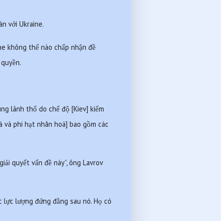
n với Ukraine.
ne không thể nào chấp nhận đề 
 quyền.
ng lãnh thổ do chế độ [Kiev] kiểm 
oá và phi hạt nhân hoá] bao gồm các 
ải quyết vấn đề này”, ông Lavrov 
 lực lượng đứng đằng sau nó. Họ có 