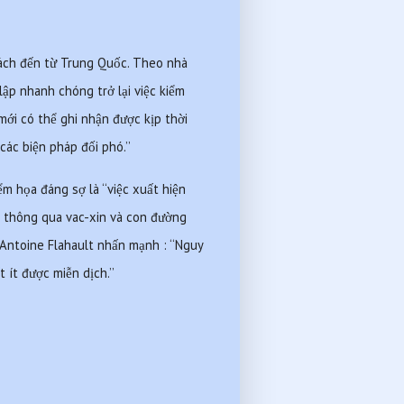
hách đến từ Trung Quốc. Theo nhà 
lập nhanh chóng trở lại việc kiểm 
 mới có thể ghi nhận được kịp thời 
ác biện pháp đối phó.’’  
 họa đáng sợ là ‘‘việc xuất hiện 
h thông qua vac-xin và con đường 
Antoine Flahault nhấn mạnh : ‘‘Nguy 
 ít được miễn dịch.’’