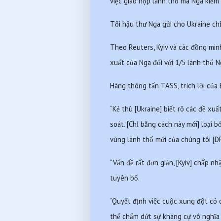
việc giao nộp lãnh thổ mà Nga kiểm 
Tối hậu thư Nga gửi cho Ukraine ch
Theo Reuters, Kyiv và các đồng min
xuất của Nga đối với 1/5 lãnh thổ 
Hãng thông tấn TASS, trích lời của 
“Kẻ thù [Ukraine] biết rõ các đề xuấ
soát. [Chỉ bằng cách này mới] loại b
vùng lãnh thổ mới của chúng tôi [D
“Vấn đề rất đơn giản, [Kyiv] chấp n
tuyên bố.
“Quyết định việc cuộc xung đột có 
thể chấm dứt sự kháng cự vô nghĩa 