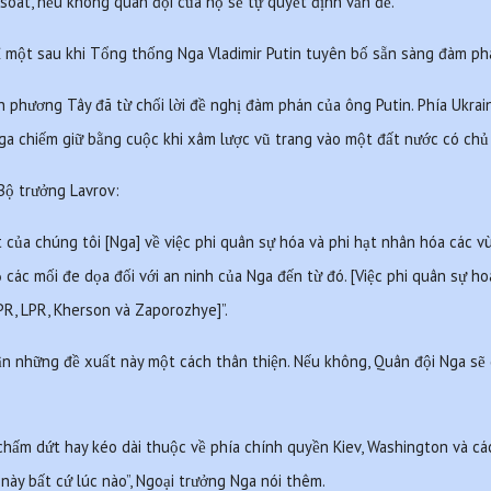
soát, nếu không quân đội của họ sẽ tự quyết định vấn đề.
ỉ một sau khi Tổng thống Nga Vladimir Putin tuyên bố sẵn sàng đàm phá
h phương Tây đã từ chối lời đề nghị đàm phán của ông Putin. Phía Ukrai
Nga chiếm giữ bằng cuộc khi xâm lược vũ trang vào một đất nước có chủ
Bộ trưởng Lavrov:
t của chúng tôi [Nga] về việc phi quân sự hóa và phi hạt nhân hóa các vù
ỏ các mối đe dọa đối với an ninh của Nga đến từ đó. [Việc phi quân sự h
PR, LPR, Kherson và Zaporozhye]”.
hận những đề xuất này một cách thân thiện. Nếu không, Quân đội Nga sẽ gi
chấm dứt hay kéo dài thuộc về phía chính quyền Kiev, Washington và các
này bất cứ lúc nào”, Ngoại trưởng Nga nói thêm.