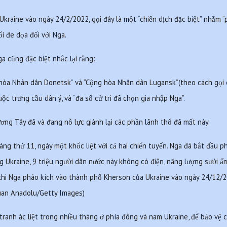
kraine vào ngày 24/2/2022, gọi đây là một “chiến dịch đặc biệt” nhằm “p
i đe dọa đối với Nga.
 cũng đặc biệt nhắc lại rằng:
 hòa Nhân dân Donetsk” và “Cộng hòa Nhân dân Lugansk”(theo cách gọi 
 trưng cầu dân ý, và “đa số cử tri đã chọn gia nhập Nga”.
ơng Tây đã và đang nỗ lực giành lại các phần lãnh thổ đã mất này.
áng thứ 11, ngày một khốc liệt với cả hai chiến tuyến. Nga đã bắt đầu 
 Ukraine, 9 triệu người dân nước này không có điện, năng lượng sưởi ấ
hi Nga pháo kích vào thành phố Kherson của Ukraine vào ngày 24/12/20
an Anadolu/Getty Images)
 tranh ác liệt trong nhiều tháng ở phía đông và nam Ukraine, để bảo vệ