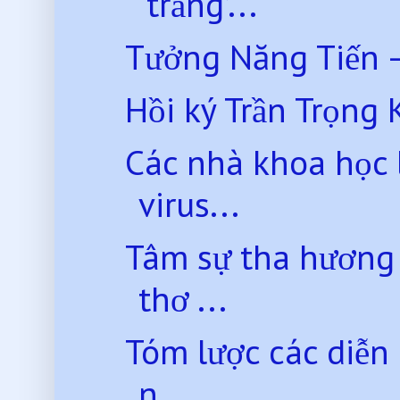
‘trắng’...
Tưởng Năng Tiến –
Hồi ký Trần Trọng 
Các nhà khoa học l
virus...
Tâm sự tha hương
thơ ...
Tóm lược các diễn 
n...