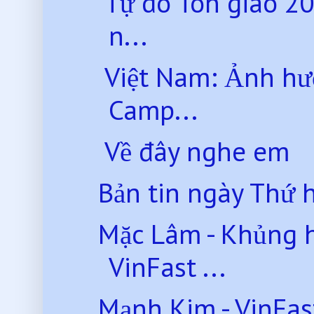
Tự do Tôn giáo 20
n...
Việt Nam: Ảnh hư
Camp...
Về đây nghe em
Bản tin ngày Thứ 
Mặc Lâm - Khủng h
VinFast ...
Mạnh Kim - VinFas