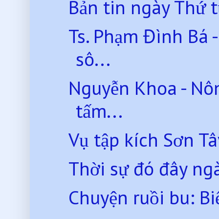
Bản tin ngày Thứ 
Ts. Phạm Đình Bá 
sô...
Nguyễn Khoa - Nôn
tấm...
Vụ tập kích Sơn T
Thời sự đó đây n
Chuyện ruồi bu: Biế