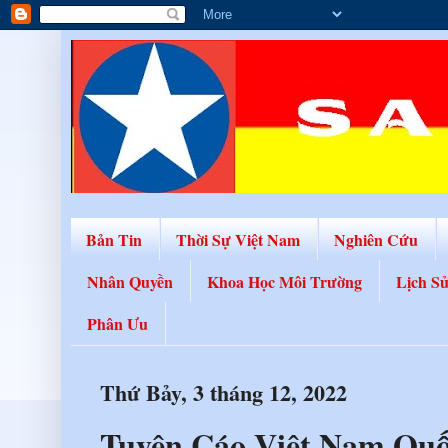
Bản Tin
Thời Sự Việt Nam
Nghiên Cứu
Nhân Quyền
Khoa Học Môi Trường
Lịch S
Phân Ưu
Thứ Bảy, 3 tháng 12, 2022
Tuyên Cáo Việt Nam Quố