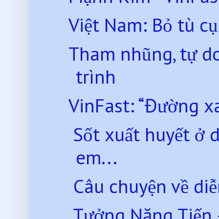
Việt Nam: Bỏ tù cụ
Tham nhũng, tự do
trình
VinFast: “Đường x
Sốt xuất huyết ở d
em...
Câu chuyện về diễ
Tưởng Năng Tiến –