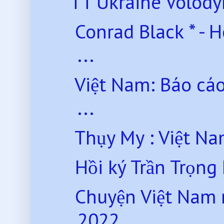
TT Ukraine Volody
Conrad Black * - 
...
Việt Nam: Báo cáo
...
Thụy My : Việt Na
Hồi ký Trần Trọng
Chuyện Việt Nam 
2022